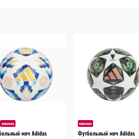
новинки
новинки
больный мяч Adidas
Футбольный мяч Adidas