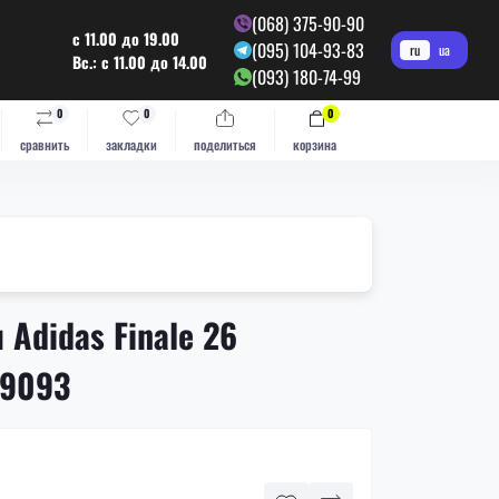
(068) 375-90-90
с 11.00 до 19.00
(095) 104-93-83
ru
ua
Вс.: с 11.00 до 14.00
(093) 180-74-99
0
0
0
сравнить
закладки
поделиться
корзина
Adidas Finale 26
X9093