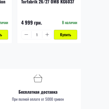
ion
Torfabrik 26/27 OMB KG6037
Finale 26
JX9095
4 999 грн.
1 499 грн
личии
В наличии
ть
Купить
Бесплатная доставка
При полной оплате от 5000 гривен