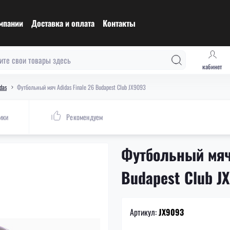
мпании
Доставка и оплата
Контакты
кабинет
das
Футбольный мяч Adidas Finale 26 Budapest Club JX9093
ики
Рекомендуем
Футбольный мяч 
Budapest Club J
Артикул:
JX9093