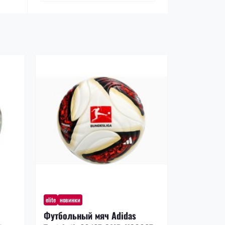
elite
новинки
новинки
Футбольный мяч Adidas
Футбольн