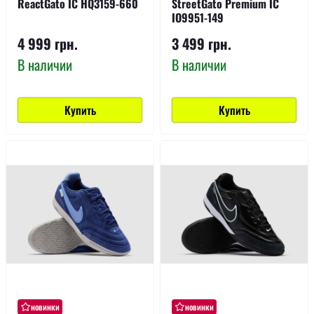
ReactGato IC HQ3159-660
StreetGato Premium IC
IO9951-149
4 999 грн.
3 499 грн.
В наличии
В наличии
Купить
Купить
новинки
новинки