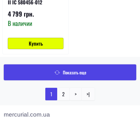
II IC 580456-012
4 799 грн.
В наличии
Купить
Показать еще
1
2
>
>|
mercurial.com.ua