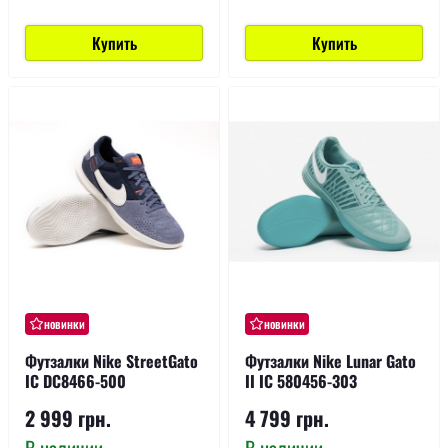
Купить
Купить
новинки
новинки
Футзалки Nike StreetGato
Футзалки Nike Lunar Gato
IC DC8466-500
II IC 580456-303
2 999 грн.
4 799 грн.
В наличии
В наличии