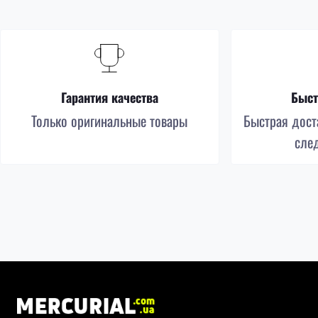
Гарантия качества
Быст
Только оригинальные товары
Быстрая доста
сле