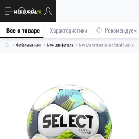
Все о товаре
Характеристики
Рекомендуем
Футбольные мячи
Мячи для футзала
Мяч для футзала Select Futsal Super V26