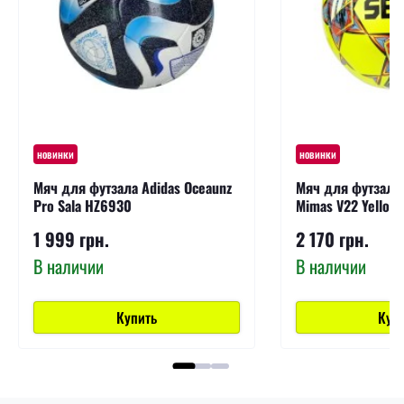
новинки
новинки
Мяч для футзала Adidas Oceaunz
Мяч для футзала S
Pro Sala HZ6930
Mimas V22 Yellow
1 999 грн.
2 170 грн.
В наличии
В наличии
Купить
Куп