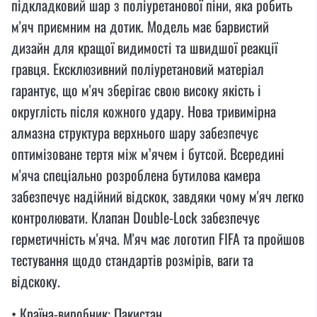
підкладковий шар з поліуретанової піни, яка робить
м'яч приємним на дотик. Модель має барвистий
дизайн для кращої видимості та швидшої реакції
гравця. Ексклюзивний поліуретановий матеріал
гарантує, що м'яч зберігає свою високу якість і
округлість після кожного удару. Нова тривимірна
алмазна структура верхнього шару забезпечує
оптимізоване тертя між м’ячем і бутсой. Всередині
м'яча спеціально розроблена бутилова камера
забезпечує надійний відскок, завдяки чому м'яч легко
контролювати. Клапан Double-Lock забезпечує
герметичність м'яча. М'яч має логотип FIFA та пройшов
тестування щодо стандартів розмірів, ваги та
відскоку.
• Країна-виробник: Пакистан