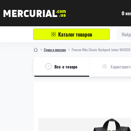
О ко
Каталог товаров
Сумки и рюкзаки
Рюкзак Nike Classic Backpack Junior BA5928
Все о товаре
Характерист