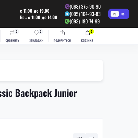
(068) 375-90-90
с 11.00 до 19.00
(095) 104-93-83
ru
ua
Вс.: с 11.00 до 14.00
(093) 180-74-99
0
0
0
сравнить
закладки
поделиться
корзина
sic Backpack Junior