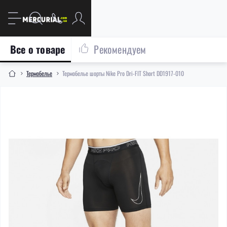
Все о товаре
Рекомендуем
Термобелье
Термобелье шорты Nike Pro Dri-FIT Short DD1917-010