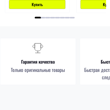
Купить
Куп
Гарантия качества
Быст
Только оригинальные товары
Быстрая доста
сле