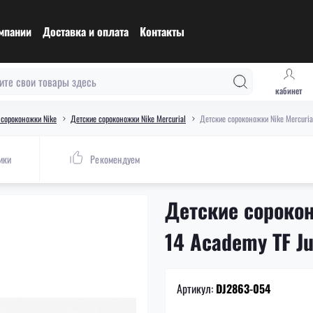
мпании
Доставка и оплата
Контакты
кабинет
 сороконожки Nike
Детские сороконожки Nike Mercurial
Детские сороконожки Nike Mercuria
ики
Рекомендуем
Детские сорокон
14 Academy TF J
Артикул:
DJ2863-054