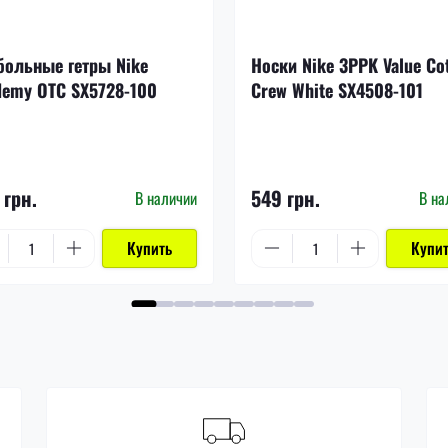
больные гетры Nike
Носки Nike 3PPK Value Co
demy OTC SX5728-100
Crew White SX4508-101
 грн.
549 грн.
В наличии
В на
Купить
Купи