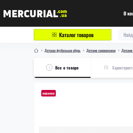
О ко
Каталог товаров
Детская футбольная обувь
Детские сороконожки
Детские
Все о товаре
Характерист
новинки