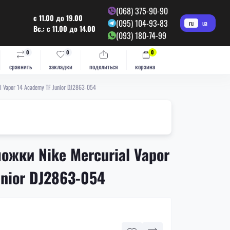
(068) 375-90-90
с 11.00 до 19.00
(095) 104-93-83
ru
ua
Вс.: с 11.00 до 14.00
(093) 180-74-99
0
0
0
сравнить
закладки
поделиться
корзина
l Vapor 14 Academy TF Junior DJ2863-054
ожки Nike Mercurial Vapor
unior DJ2863-054