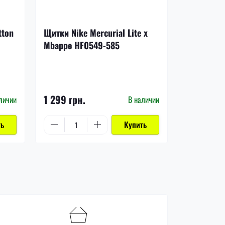
-17%
tton
Щитки Nike Mercurial Lite x
Щитки Nik
Mbappe HF0549-585
DN3611-8
1 199 грн.
1 299 грн.
999 грн.
личии
В наличии
ть
Купить