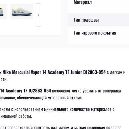
Материал
Тип подошвы
Тип игрового покрытия
ах
Nike Mercurial Vapor 14 Academy TF Junior DJ2863-054
с легким и
сти.
r 14 Academy TF DJ2863-054
позволяют легко убежать от соперника
й подошве, обеспечивающей мгновенный отклик.
екозы с использованием минимального количества материалов с
тимальной работы.
ает превосходный контроль над мячом, а мягкая резиновая подошва