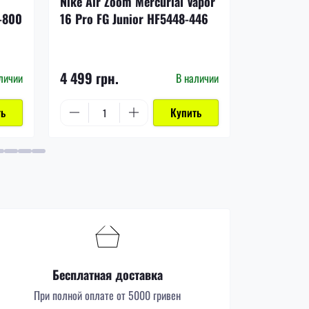
Nike Air Zoom Mercurial Vapor
Nike Phan
-800
16 Pro FG Junior HF5448-446
Junior H
4 499 грн.
4 499 грн
личии
В наличии
ть
Купить
Бесплатная доставка
При полной оплате от 5000 гривен