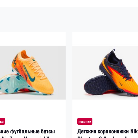
нки
новинки
ские футбольные бутсы
Детские сороконожки Nik