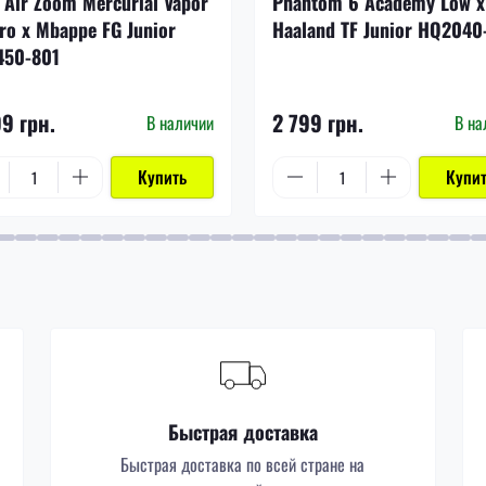
 Air Zoom Mercurial Vapor
Phantom 6 Academy Low x
ro x Mbappe FG Junior
Haaland TF Junior HQ2040
450-801
99 грн.
2 799 грн.
В наличии
В на
Купить
Купи
Быстрая доставка
Быстрая доставка по всей стране на