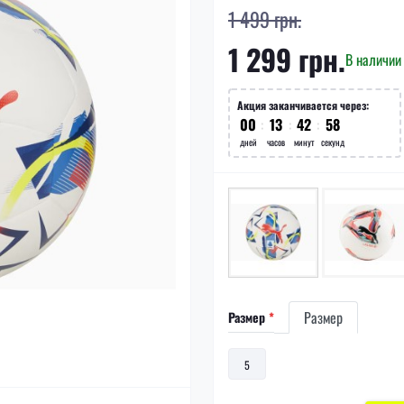
1 499 грн.
1 299 грн.
В наличии
Акция заканчивается через:
00
13
42
57
дней
часов
минут
секунд
Размер
Размер
*
5