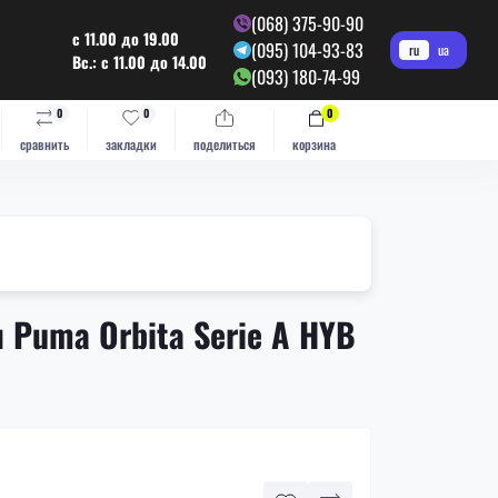
(068) 375-90-90
с 11.00 до 19.00
(095) 104-93-83
ru
ua
Вс.: с 11.00 до 14.00
(093) 180-74-99
0
0
0
сравнить
закладки
поделиться
корзина
Puma Orbita Serie A HYB