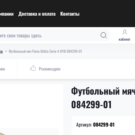
мпании
Доставка и оплата
Контакты
кабинет
ma
Футбольный мяч Puma Orbita Serie A HYB 084299-01
ики
Рекомендуем
Футбольный мяч 
084299-01
Артикул:
084299-01