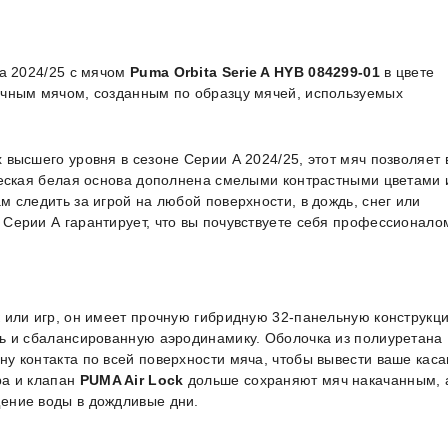
ла 2024/25 с мячом
Puma Orbita Serie A HYB 084299-01
в цвете
очным мячом, созданным по образцу мячей, используемых
 высшего уровня в сезоне Серии А 2024/25, этот мяч позволяет
ческая белая основа дополнена смелыми контрастными цветами 
 следить за игрой на любой поверхности, в дождь, снег или
Серии А гарантирует, что вы почувствуете себя профессионало
 или игр, он имеет прочную гибридную 32-панельную конструкц
ть и сбалансированную аэродинамику. Оболочка из полиуретана
у контакта по всей поверхности мяча, чтобы вывести ваше кас
ра и клапан
PUMA Air Lock
дольше сохраняют мяч накачанным, 
ение воды в дождливые дни.