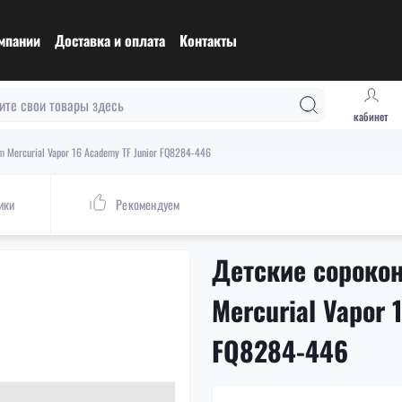
мпании
Доставка и оплата
Контакты
кабинет
m Mercurial Vapor 16 Academy TF Junior FQ8284-446
ики
Рекомендуем
Детские сорокон
Mercurial Vapor 
FQ8284-446