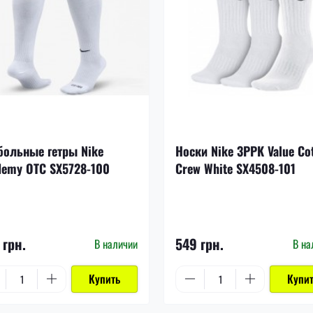
больные гетры Nike
Носки Nike 3PPK Value Co
demy OTC SX5728-100
Crew White SX4508-101
 грн.
549 грн.
В наличии
В на
Купить
Купи