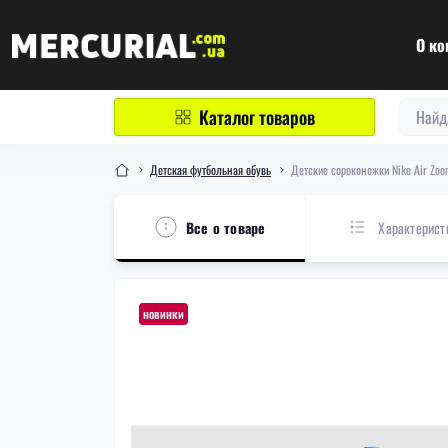
О ко
Каталог товаров
Детская футбольная обувь
Детские сороконожки Nike Air Zoo
Все о товаре
Характерист
новинки