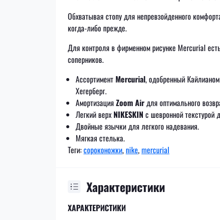
Обхватывая стопу для непревзойденного комфорта
когда-либо прежде.
Для контроля в фирменном рисунке Mercurial есть
соперников.
Ассортимент
Mercurial
, одобренный Кайлианом
Хегерберг.
Амортизация
Zoom Air
для оптимального возвра
Легкий верх
NIKESKIN
с шевронной текстурой 
Двойные язычки для легкого надевания.
Мягкая стелька.
Теги:
сороконожки
,
nike
,
mercurial
Характеристики
ХАРАКТЕРИСТИКИ