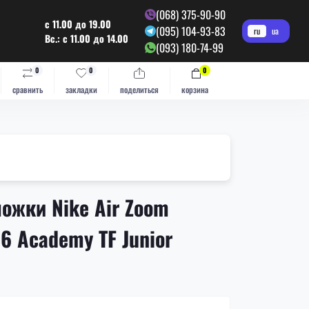
(068) 375-90-90
с 11.00 до 19.00
(095) 104-93-83
ru
ua
Вс.: с 11.00 до 14.00
(093) 180-74-99
0
0
0
сравнить
закладки
поделиться
корзина
ожки Nike Air Zoom
16 Academy TF Junior