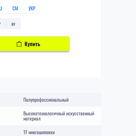
U
СМ
УКР
Y
6Y
Купить
Полупрофессиональный
Высокотехнологичный искусственный
материал
TF многошиповки