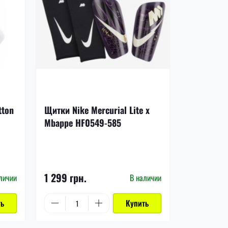
-17%
tton
Щитки Nike Mercurial Lite x
Щитки Nik
Mbappe HF0549-585
DN3611-8
1 199 грн.
1 299 грн.
999 грн.
личии
В наличии
ть
Купить