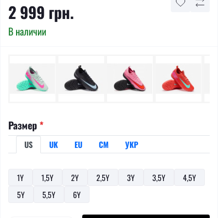
2 999 грн.
В наличии
Размер
*
US
UK
EU
СМ
УКР
1Y
1,5Y
2Y
2,5Y
3Y
3,5Y
4,5Y
5Y
5,5Y
6Y