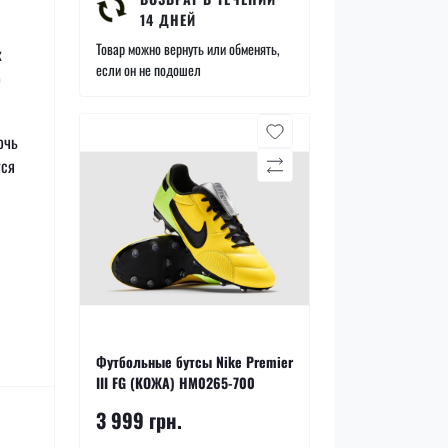
14 ДНЕЙ
Товар можно вернуть или обменять,
к
если он не подошел
о
очь
тся
Футбольные бутсы Nike Premier
III FG (КОЖА) HM0265-700
3 999 грн.