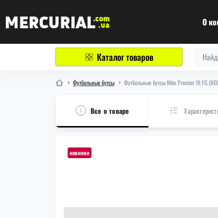
О ко
Каталог товаров
Футбольные бутсы
Футбольные бутсы Nike Premier III FG (
Все о товаре
Характерист
новинки