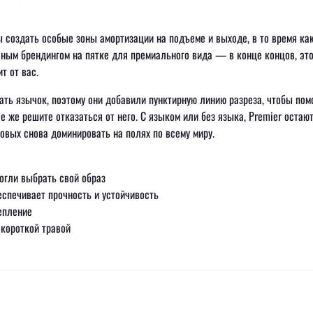
 создать особые зоны амортизации на подъеме и выходе, в то время ка
еным брендингом на пятке для премиального вида — в конце концов, эт
т от вас.
зать язычок, поэтому они добавили пунктирную линию разреза, чтобы пом
е же решите отказаться от него. С языком или без языка, Premier остаю
овых снова доминировать на полях по всему миру.
огли выбрать свой образ
спечивает прочность и устойчивость
епление
 короткой травой