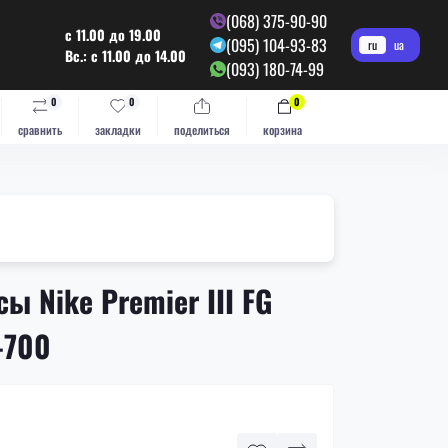
(068) 375-90-90
с 11.00 до 19.00
(095) 104-93-83
ru
ua
Вс.: с 11.00 до 14.00
(093) 180-74-99
0
0
0
сравнить
закладки
поделиться
корзина
ы Nike Premier III FG
-700