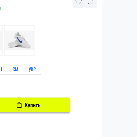
и
U
СМ
УКР
Купить