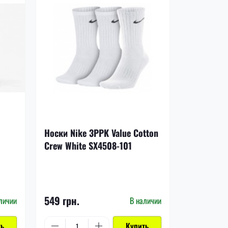
-17%
Носки Nike 3PPK Value Cotton
Щитки Nik
Crew White SX4508-101
DN3611-8
1 199 грн.
549 грн.
999 грн.
личии
В наличии
ть
Купить