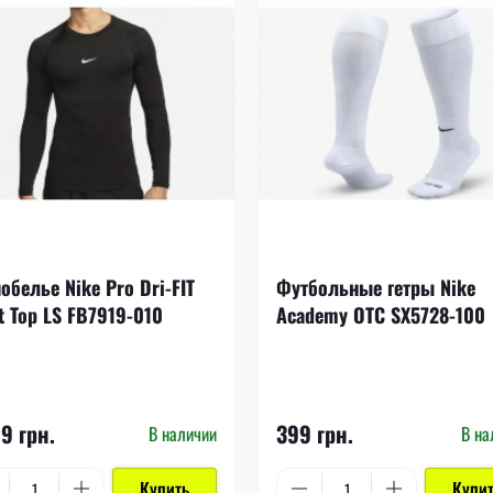
обелье Nike Pro Dri-FIT
Футбольные гетры Nike
t Top LS FB7919-010
Academy OTC SX5728-100
99 грн.
399 грн.
В наличии
В на
Купить
Купи