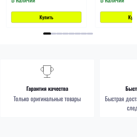
Купить
Куп
Гарантия качества
Быст
Только оригинальные товары
Быстрая доста
сле