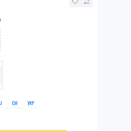
и
U
СМ
УКР