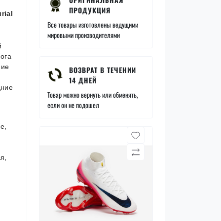
ПРОДУКЦИЯ
rial
Все товары изготовлены ведущими
мировыми производителями
й
нога
ние
ВОЗВРАТ В ТЕЧЕНИИ
14 ДНЕЙ
дние
Товар можно вернуть или обменять,
если он не подошел
е,
ая,