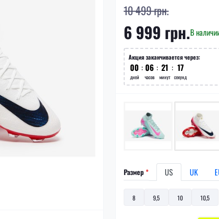
10 499 грн.
6 999 грн.
В наличи
Акция заканчивается через:
00
06
21
16
дней
часов
минут
секунд
US
UK
E
Размер
*
8
9,5
10
10,5