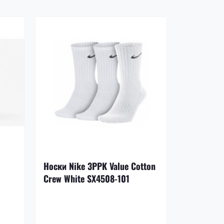
-17%
Носки Nike 3PPK Value Cotton
Щитки Nik
Crew White SX4508-101
DN3611-8
1 199 грн.