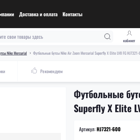
мпании
Доставка и оплата
Контакты
кабинет
тсы Nike Mercurial
Футбольные бутсы Nike Air Zoom Mercurial Superfly X Elite LV8 FG HJ7321-
ики
Рекомендуем
Футбольные бутс
Superfly X Elite
Артикул:
HJ7321-600