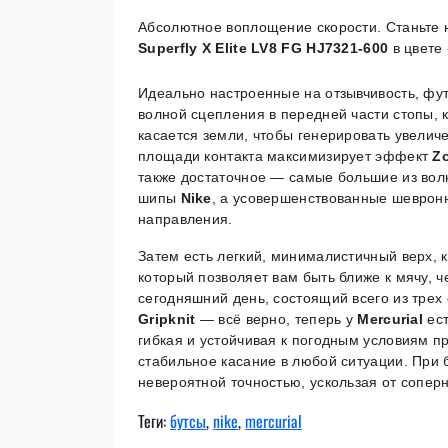
Абсолютное воплощение скорости. Станьте
Superfly X Elite LV8 FG HJ7321-600
в цвете
Идеально настроенные на отзывчивость, фу
волной сцепления в передней части стопы, 
касается земли, чтобы генерировать увелич
площади контакта максимизирует эффект
Z
также достаточное — самые большие из вол
шипы
Nike
, а усовершенствованные шеврон
направления.
Затем есть легкий, минималистичный верх, к
который позволяет вам быть ближе к мячу, 
сегодняшний день, состоящий всего из трех
Gripknit
— всё верно, теперь у
Mercurial
ес
гибкая и устойчивая к погодным условиям п
стабильное касание в любой ситуации. При 
невероятной точностью, ускользая от сопер
Теги:
бутсы
,
nike
,
mercurial