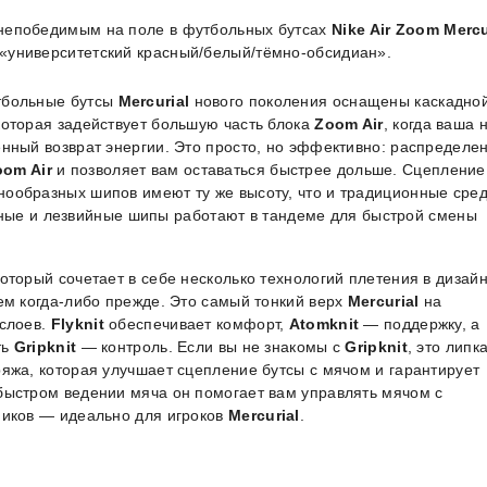
 непобедимым на поле в футбольных бутсах
Nike Air Zoom Mercu
 «университетский красный/белый/тёмно-обсидиан».
тбольные бутсы
Mercurial
нового поколения оснащены каскадно
которая задействует большую часть блока
Zoom Air
, когда ваша 
енный возврат энергии. Это просто, но эффективно: распределе
oom Air
и позволяет вам оставаться быстрее дольше. Сцепление
нообразных шипов имеют ту же высоту, что и традиционные сре
ные и лезвийные шипы работают в тандеме для быстрой смены
оторый сочетает в себе несколько технологий плетения в дизайн
чем когда-либо прежде. Это самый тонкий верх
Mercurial
на
 слоев.
Flyknit
обеспечивает комфорт,
Atomknit
— поддержку, а
ть
Gripknit
— контроль. Если вы не знакомы с
Gripknit
, это липк
ряжа, которая улучшает сцепление бутсы с мячом и гарантирует
быстром ведении мяча он помогает вам управлять мячом с
ников — идеально для игроков
Mercurial
.