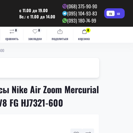
(068) 375-90-90
с 11.00 до 19.00
(095) 104-93-83
ru
ua
Вс.: с 11.00 до 14.00
(093) 180-74-99
0
0
0
сравнить
закладки
поделиться
корзина
600
ы Nike Air Zoom Mercurial
 LV8 FG HJ7321-600