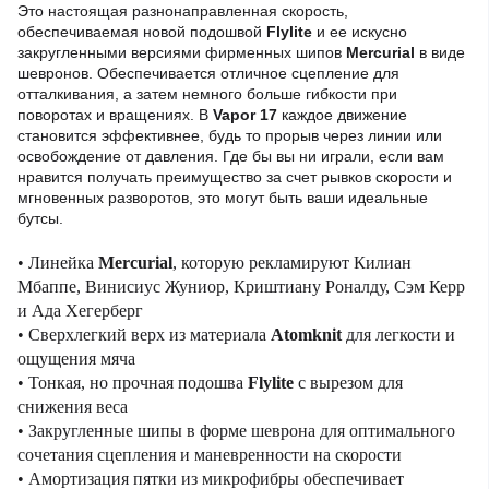
Это настоящая разнонаправленная скорость,
обеспечиваемая новой подошвой
Flylite
и ее искусно
закругленными версиями фирменных шипов
Mercurial
в виде
шевронов. Обеспечивается отличное сцепление для
отталкивания, а затем немного больше гибкости при
поворотах и ​​вращениях. В
Vapor 17
каждое движение
становится эффективнее, будь то прорыв через линии или
освобождение от давления. Где бы вы ни играли, если вам
нравится получать преимущество за счет рывков скорости и
мгновенных разворотов, это могут быть ваши идеальные
бутсы.
• Линейка
Mercurial
, которую рекламируют Килиан
Мбаппе, Винисиус Жуниор, Криштиану Роналду, Сэм Керр
и Ада Хегерберг
• Сверхлегкий верх из материала
Atomknit
для легкости и
ощущения мяча
• Тонкая, но прочная подошва
Flylite
с вырезом для
снижения веса
• Закругленные шипы в форме шеврона для оптимального
сочетания сцепления и маневренности на скорости
• Амортизация пятки из микрофибры обеспечивает