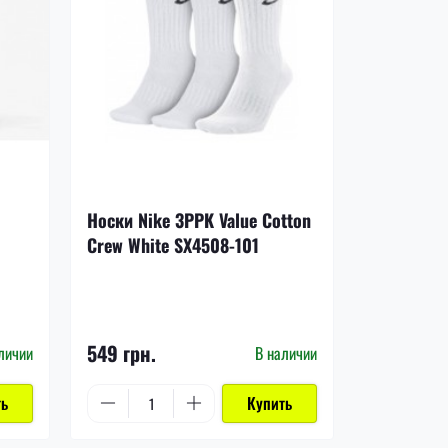
-17%
Носки Nike 3PPK Value Cotton
Щитки Nik
Crew White SX4508-101
DN3611-8
1 199 грн.
549 грн.
999 грн.
личии
В наличии
ть
Купить