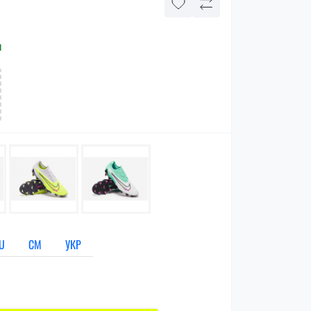
и
U
СМ
УКР