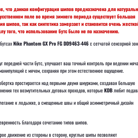
е, что данная конфигурация шипов предназначена для натуральн
кусственном поле во время зимнего периода существует большая
я шипов, так как синтетика замерзает и становится очень жестко
лу того, что использование бутс было не по назначению.
 бутсах
Nike Phantom GX Pro FG DD9463-446
с сетчатой сенсорной зо
руг передней части бутс, улучшает ваш точный контроль при ведении мяча
анипуляций с мячом, сохраняя при этом естественное ощущение.
 обертка простирается над первыми двумя шнурками, создавая большую
лнения тех возмутительных дуговых проходов, которые
KDB
любит подав
илегание к лодыжке, а смещенные швы и общий асимметричный дизайн
вренность благодаря сочетанию типов шипов.
рое движение из стороны в сторону, круглые шипы позволяют