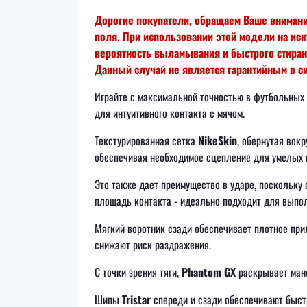
Дорогие покупатели, обращаем Ваше внимани
поля. При использовании этой модели на ис
вероятность выламывания и быстрого стирани
Данный случай не является гарантийным в си
Играйте с максимальной точностью в футбольных
для интуитивного контакта с мячом.
Текстурированная сетка
NikeSkin
, обернутая вок
обеспечивая необходимое сцепление для умелых м
Это также дает преимущество в ударе, поскольку
площадь контакта - идеально подходит для выпо
Мягкий воротник сзади обеспечивает плотное пр
снижают риск раздражения.
С точки зрения тяги,
Phantom GX
раскрывает мане
Шипы
Tristar
спереди и сзади обеспечивают быст