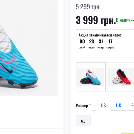
5 299 грн.
3 999 грн.
В наличи
Акция заканчивается через:
00
23
31
17
дней
часов
минут
секунд
US
UK
E
Размер
*
6,5