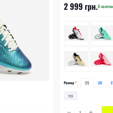
2 999 грн.
В наличи
US
UK
E
Размер
*
11,5