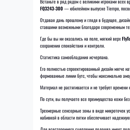
Встаньте в ряд рядом с великими игроками всех 
FQ3243-300
— юбилейном выпуске Tiempo, посвя
Отдавая дань прошлому и глядя в будущее, диза
ставшими возможными благодаря современным техн
Где бы вы ни оказались на поле, мягкий верх
FlyT
сохранения спокойствия и контроля.
Статистика самообладания исчерпана.
Его полностью спроектированный дизайн мягче на
формованные линии бутс, чтобы максимально амо
Материал не растягивается и не требует времени н
По сути, вы получаете все преимущества кожи без
Трехмерные сенсорные зоны в виде микроточек ус
набивкой в области пятки обеспечивает надежну
Для всестороннего сцепления подошва имеет полн