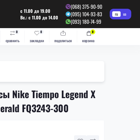
(068) 375-90-90
с 11.00 до 19.00
(095) 104-93-83
ru
ua
Вс.: с 11.00 до 14.00
(093) 180-74-99
0
0
0
сравнить
закладки
поделиться
корзина
ы Nike Tiempo Legend X
erald FQ3243-300