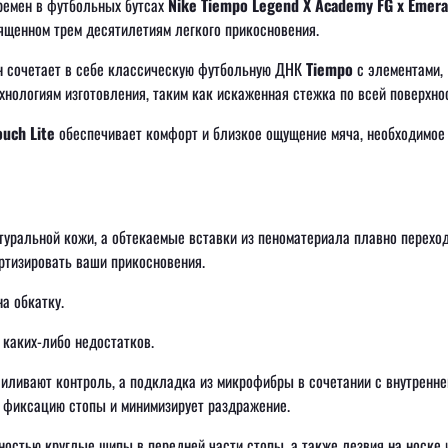
времен в футбольных бутсах
Nike Tiempo Legend X Academy FG x Emera
щенном трем десятилетиям легкого прикосновения.
йн сочетает в себе классическую футбольную ДНК
Tiempo
с элементами,
ологиям изготовления, таким как искаженная стежка по всей поверхнос
ouch Lite
обеспечивает комфорт и близкое ощущение мяча, необходимое
туральной кожи, а обтекаемые вставки из пеноматериала плавно переход
ртизировать ваши прикосновения.
а обкатку.
 каких-либо недостатков.
иливают контроль, а подкладка из микрофибры в сочетании с внутренне
ю фиксацию стопы и минимизирует раздражение.
остью круглые шипы в передней части стопы, а также лезвия на носке 