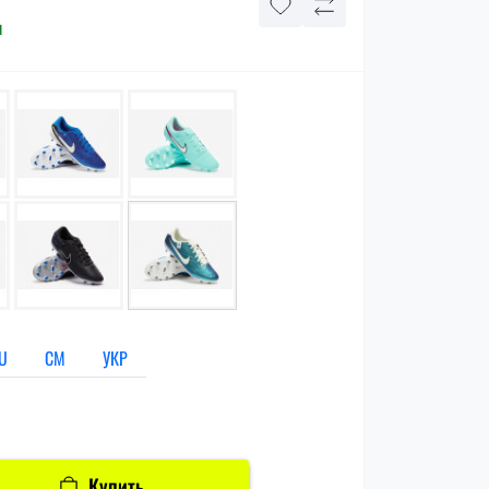
и
U
СМ
УКР
Купить