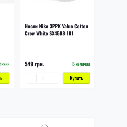
-17%
Носки Nike 3PPK Value Cotton
Щитки Nik
Crew White SX4508-101
DN3611-8
1 199 грн.
549 грн.
999 грн.
личии
В наличии
ть
Купить