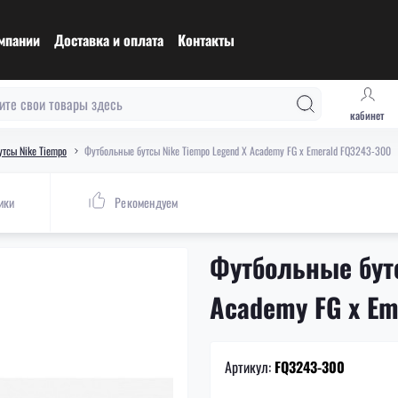
мпании
Доставка и оплата
Контакты
кабинет
тсы Nike Tiempo
Футбольные бутсы Nike Tiempo Legend X Academy FG x Emerald FQ3243-300
ики
Рекомендуем
Футбольные бутс
Academy FG x Em
Артикул:
FQ3243-300