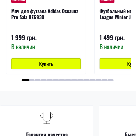
Мяч для футзала Adidas Oceaunz
Футбольный мяч A
Pro Sala HZ6930
League Winter JZ
1 999 грн.
1 499 грн.
В наличии
В наличии
Купить
Куп
Гарантия качества
Быст