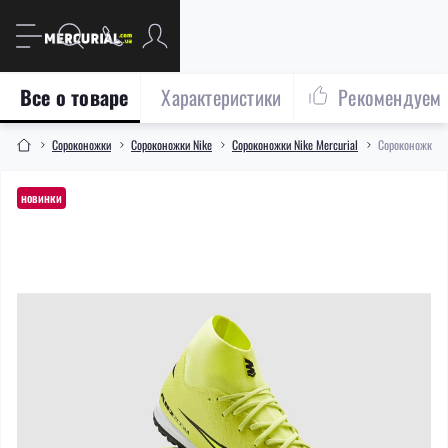
Все о товаре
Характеристики
Рекомендуем
Сороконожки
Сороконожки Nike
Сороконожки Nike Mercurial
Сороконожки Ni
новинки