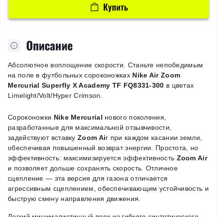
Купить
Описание
Абсолютное воплощение скорости. Станьте непобедимым
на поле в футбольных сороконожках
Nike Air Zoom
Mercurial Superfly X Academy TF FQ8331-300
в цветах
Limelight/Volt/Hyper Crimson.
Сороконожки
Nike Mercurial
нового поколения,
разработанные для максимальной отзывчивости,
задействуют вставку
Zoom Ai
r при каждом касании земли,
обеспечивая повышенный возврат энергии. Простота, но
эффективность: максимизируется эффективность
Zoom Air
и позволяет дольше сохранять скорость. Отличное
сцепление — эта версия для газона отличается
агрессивным сцеплением, обеспечивающим устойчивость и
быструю смену направления движения.
Легкий минималистичный верх из гибкого синтетического