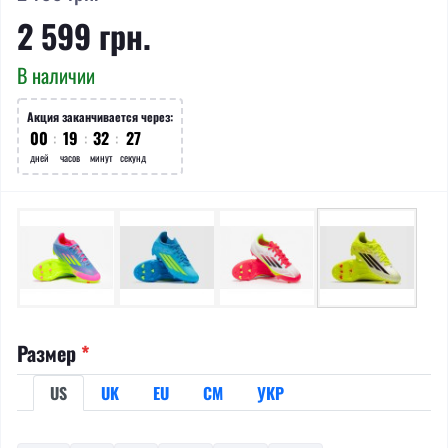
2 599 грн.
В наличии
Акция заканчивается через:
00
:
19
:
32
:
27
дней
часов
минут
секунд
Размер
*
US
UK
EU
СМ
УКР