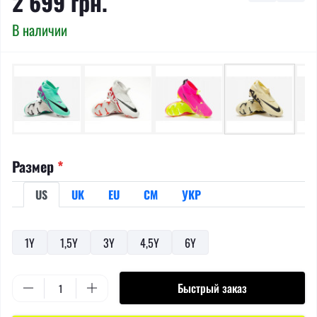
2 699 грн.
В наличии
Размер
*
US
UK
EU
СМ
УКР
1Y
1,5Y
3Y
4,5Y
6Y
Быстрый заказ