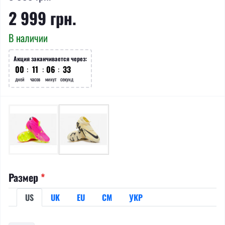
2 999 грн.
В наличии
Акция заканчивается через:
00
:
11
:
06
:
33
дней
часов
минут
секунд
Размер
*
US
UK
EU
СМ
УКР