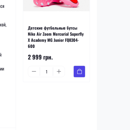
ься
кой,
Детские футбольные бутсы
Nike Air Zoom Mercurial Superfly
X Academy MG Junior FQ8304-
600
й
2 999 грн.
гии