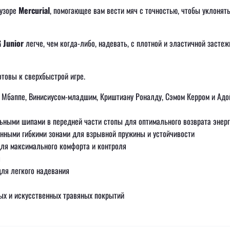
 узоре
Mercurial
, помогающее вам вести мяч с точностью, чтобы уклонят
G Junior
легче, чем когда-либо, надевать, с плотной и эластичной застеж
отовы к сверхбыстрой игре.
 Мбаппе, Винисиусом-младшим, Криштиану Роналду, Сэмом Керром и Адо
ьными шипами в передней части стопы для оптимального возврата энер
енными гибкими зонами для взрывной пружины и устойчивости
для максимального комфорта и контроля
я
для легкого надевания
ых и искусственных травяных покрытий