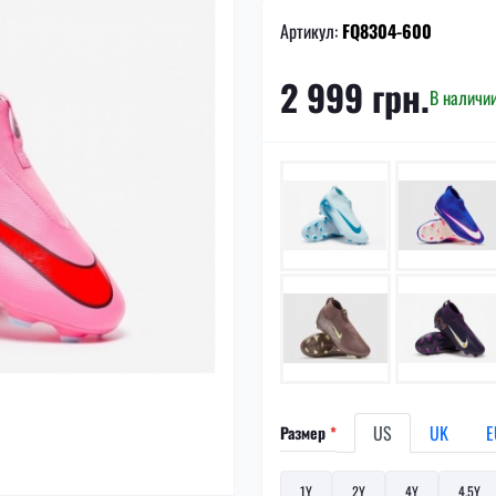
Артикул:
FQ8304-600
2 999 грн.
В наличи
US
UK
E
Размер
*
1Y
2Y
4Y
4,5Y