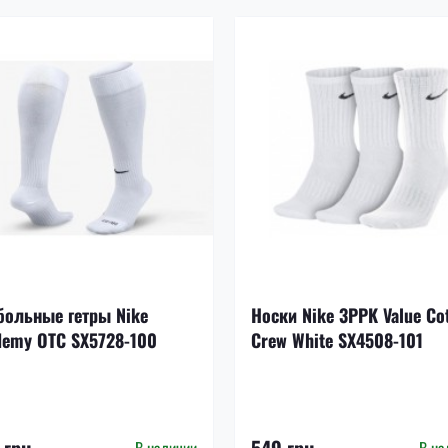
больные гетры Nike
Носки Nike 3PPK Value Co
demy OTC SX5728-100
Crew White SX4508-101
 грн.
549 грн.
В наличии
В на