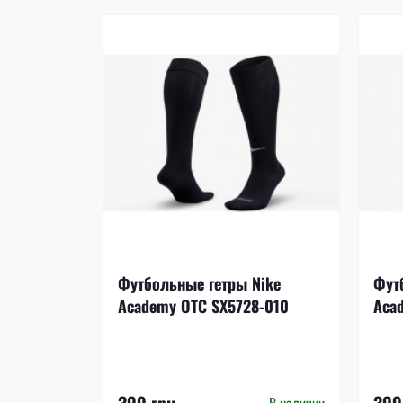
Футбольные гетры Nike
Фут
Academy OTC SX5728-010
Aca
399 грн.
399
В наличии