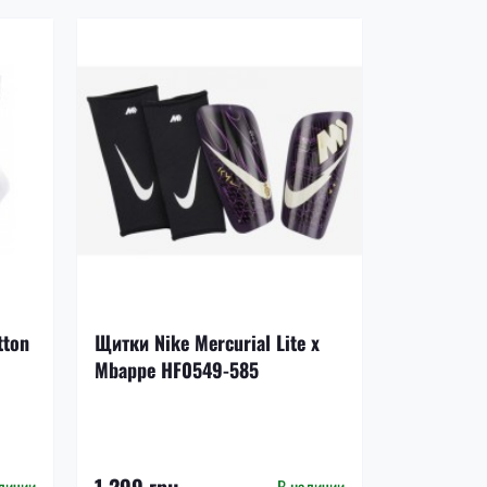
-17%
tton
Щитки Nike Mercurial Lite x
Щитки Nik
Mbappe HF0549-585
DN3611-8
1 199 грн.
1 299 грн.
999 грн.
личии
В наличии