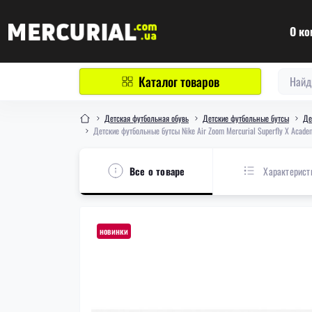
О ко
Каталог товаров
Детская футбольная обувь
Детские футбольные бутсы
Де
Детские футбольные бутсы Nike Air Zoom Mercurial Superfly X Acad
Все о товаре
Характерист
новинки