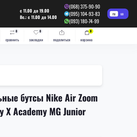
(068) 375-90-90
с 11.00 до 19.00
(095) 104-93-83
ru
ua
Вс.: с 11.00 до 14.00
(093) 180-74-99
0
0
0
сравнить
закладки
поделиться
корзина
ные бутсы Nike Air Zoom
ly X Academy MG Junior