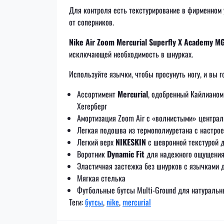
Для контроля есть текстурирование в фирменном
от соперников.
Nike Air Zoom Mercurial Superfly X Academy M
исключающей необходимость в шнурках.
Используйте язычки, чтобы просунуть ногу, и вы г
Ассортимент
Mercurial
, одобренный Кайлианом
Хегерберг
Амортизация Zoom Air с «волнистыми» централ
Легкая подошва из термополиуретана с настро
Легкий верх
NIKESKIN
с шевронной текстурой 
Воротник
Dynamic Fit
для надежного ощущени
Эластичная застежка без шнурков с язычками 
Мягкая стелька
Футбольные бутсы Multi-Ground для натуральн
Теги:
бутсы
,
nike
,
mercurial