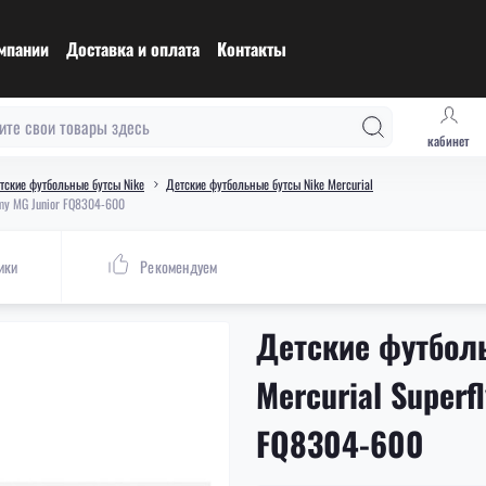
мпании
Доставка и оплата
Контакты
кабинет
тские футбольные бутсы Nike
Детские футбольные бутсы Nike Mercurial
emy MG Junior FQ8304-600
ики
Рекомендуем
Детские футболь
Mercurial Superf
FQ8304-600