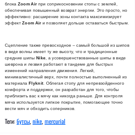
блока
Zoom Air
при соприкосновении стопы с землей,
обеспечивая повышенный возврат энергии. Это просто, но
эффективно: расширение зоны контакта максимизирует
эффект
Zoom Air
и позволяет дольше оставаться быстрым.
Сцепление также превосходное – самый большой из шипов
в виде волны имеет ту же высоту, что и традиционные
средние шипы
Nike
, а усовершенствованные шипы в виде
шеврона и лезвия работают в тандеме для быстрых
изменений направления движения. Легкий,
минималистичный верх, почти полностью выполненный из
материала
Flyknit
. Облегая стопу для непревзойденного
комфорта и поддержки, он разработан для того, чтобы
приблизить вас к мячу как никогда раньше. Для контроля
мяча используется липкое покрытие, помогающее точно
вести мяч и обходить соперников.
Теги:
бутсы
,
nike
,
mercurial