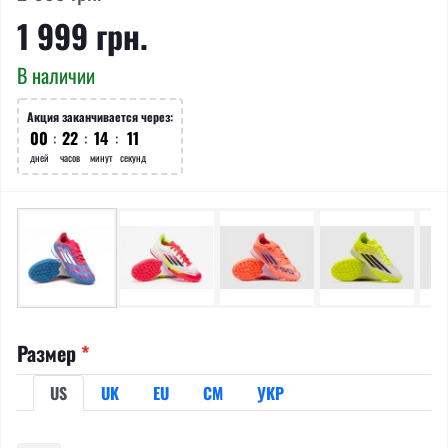
1 999 грн.
В наличии
Акция заканчивается через:
00
:
22
:
14
:
11
дней
часов
минут
секунд
Размер
*
US
UK
EU
СМ
УКР