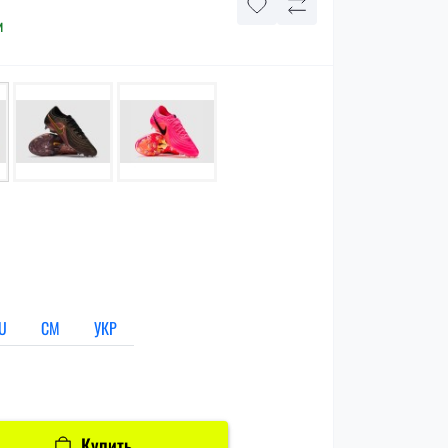
и
U
СМ
УКР
Купить