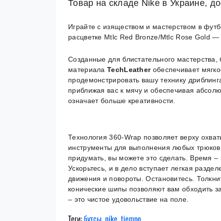
Товар на складе Nike в Украине, до
Играйте с изяществом и мастерством в фут
расцветке Mtlc Red Bronze/Mtlc Rose Gold 
Созданные для блистательного мастерства,
материала
TechLeather
обеспечивает мягкое
продемонстрировать вашу технику дриблинг
приближая вас к мячу и обеспечивая абсол
означает больше креативности.
Технология 360-Wrap позволяет верху охват
инструменты для выполнения любых трюков.
придумать, вы можете это сделать. Время – 
Ускорьтесь, и в дело вступает легкая разде
движения и повороты. Остановитесь. Толкни
конические шипы позволяют вам обходить з
– это чистое удовольствие на поле.
Теги:
бутсы
,
nike
,
tiempo