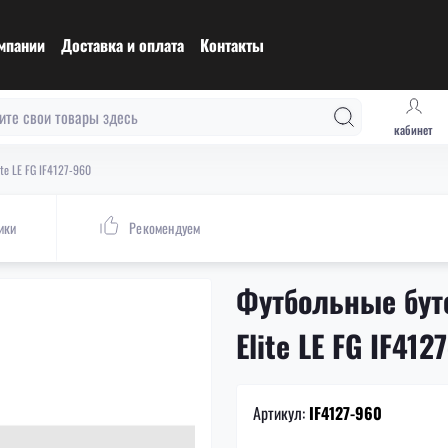
мпании
Доставка и оплата
Контакты
кабинет
te LE FG IF4127-960
ики
Рекомендуем
Футбольные бутс
Elite LE FG IF412
Артикул:
IF4127-960