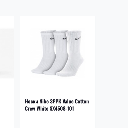
-17%
Носки Nike 3PPK Value Cotton
Щитки Nik
Crew White SX4508-101
DN3611-8