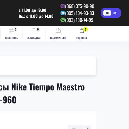
(068) 375-90-90
с 11.00 до 19.00
(095) 104-93-83
ru
ua
Вс.: с 11.00 до 14.00
(093) 180-74-99
0
0
0
сравнить
закладки
поделиться
корзина
ы Nike Tiempo Maestro
7-960