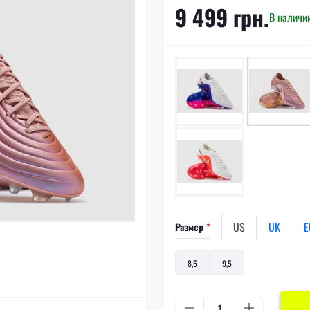
9 499 грн.
В наличи
US
UK
E
Размер
*
8,5
9,5