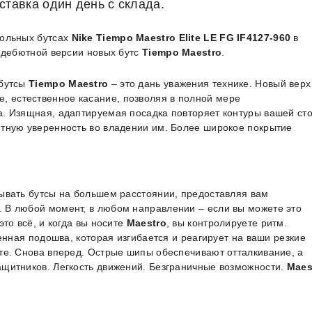
ставка один день с склада.
больных бутсах
Nike Tiempo Maestro Elite LE FG IF4127-960
в
— дебютной версии новых бутс
Tiempo Maestro
.
 бутсы
Tiempo Maestro
– это дань уважения технике. Новый верх
, естественное касание, позволяя в полной мере
а. Изящная, адаптируемая посадка повторяет контуры вашей ст
ютную уверенность во владении им. Более широкое покрытие
ывать бутсы на большем расстоянии, предоставляя вам
 В любой момент, в любом направлении – если вы можете это
это всё, и когда вы носите
Maestro
, вы контролируете ритм.
ленная подошва, которая изгибается и реагирует на ваши резкие
те. Снова вперед. Острые шипы обеспечивают отталкивание, а
ащитников. Легкость движений. Безграничные возможности.
Maes