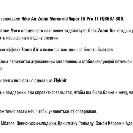
оконожками
Nike Air Zoom Mercurial Vapor 16 Pro TF FQ8687-800.
оножки
Merc
следующего поколения задействуют блок
Zoom Air
каждый р
ать повышенную отдачу энергии.
ивая эффект
Zoom Air
и позволяя вам дольше бежать быстрее.
азона отличается агрессивным сцеплением и стабилизирующей пяточной
е.
й почти полностью сделан из
Flyknit
.
 и поддержки, они спроектированы так, чтобы вы были ближе к мячу, ч
м точно вести мяч, чтобы уклоняться от соперников.
 Мбаппе, Винисиусом-младшим, Криштиану Роналду, Сэмом Керром и Адо