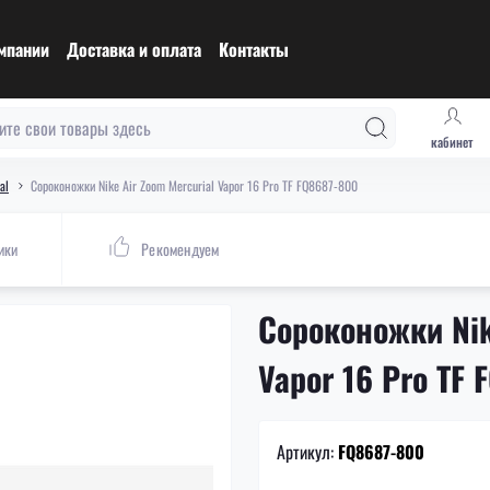
мпании
Доставка и оплата
Контакты
кабинет
al
Сороконожки Nike Air Zoom Mercurial Vapor 16 Pro TF FQ8687-800
ики
Рекомендуем
Сороконожки Nik
Vapor 16 Pro TF
Артикул:
FQ8687-800