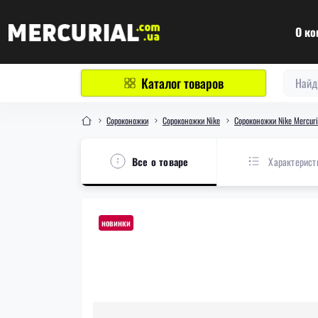
О ко
Каталог товаров
Сороконожки
Сороконожки Nike
Сороконожки Nike Mercuri
Все о товаре
Характерист
новинки