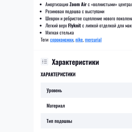
Амортизация
Zoom Air
с «волнистыми» централ
Резиновая подошва с выступами
Шеврон и ребристое сцепление нового поколен
Легкий верх
Flyknit
с липкой отделкой для ма
Мягкая стелька
Теги:
сороконожки
,
nike
,
mercurial
Характеристики
ХАРАКТЕРИСТИКИ
Уровень
Материал
Тип подошвы