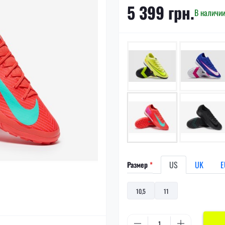
5 399 грн.
В наличи
US
UK
E
Размер
*
10,5
11