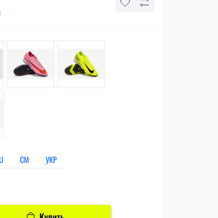
и
U
СМ
УКР
Купить