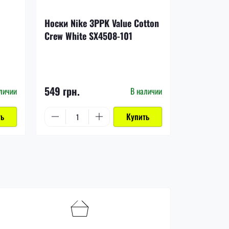
-17%
Носки Nike 3PPK Value Cotton
Щитки Nik
Crew White SX4508-101
DN3611-8
1 199 грн.
549 грн.
999 грн.
личии
В наличии
ть
Купить