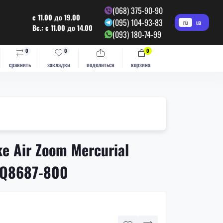
(068) 375-90-90
с 11.00 до 19.00
(095) 104-93-83
ru
ua
Вс.: с 11.00 до 14.00
(093) 180-74-99
0
0
0
сравнить
закладки
поделиться
корзина
e Air Zoom Mercurial
 FQ8687-800