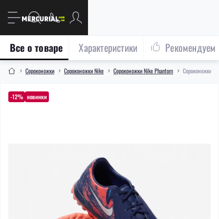
Все о товаре
Характеристики
Рекомендуем
Сороконожки
Сороконожки Nike
Сороконожки Nike Phantom
Сороконожки Ni
-12%
новинки