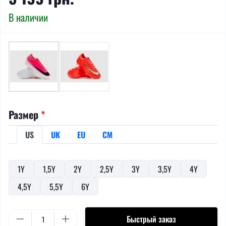
В наличии
Размер
*
US
UK
EU
СМ
1Y
1,5Y
2Y
2,5Y
3Y
3,5Y
4Y
4,5Y
5,5Y
6Y
Быстрый заказ