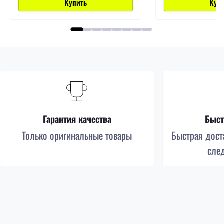
Купить
Куп
Гарантия качества
Быст
Только оригинальные товары
Быстрая доста
сле