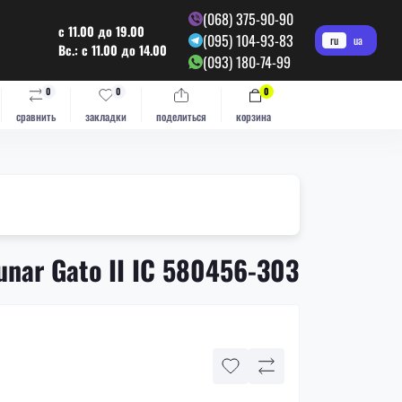
(068) 375-90-90
с 11.00 до 19.00
(095) 104-93-83
ru
ua
Вс.: с 11.00 до 14.00
(093) 180-74-99
0
0
0
сравнить
закладки
поделиться
корзина
unar Gato II IC 580456-303