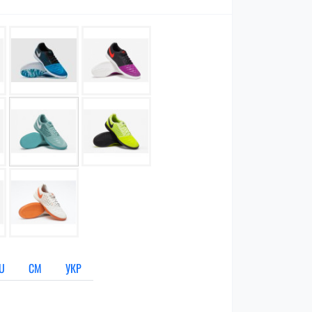
U
СМ
УКР