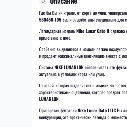
Описание
Где бы Вы ни играли, от корта до улиц, универса
580456-105
были разработаны специально для с
Легендарная модель
Nike Lunar Gato II
сделана с
прилегание к ноге.
Особенно выделяются в модели легкие воздухопр
и предают максимальную вентиляцию вместе с лег
Система
NIKE LUNARLON
обеспечивает эти футза
актуально в условиях корта или улиц.
Основой, которая выделяется в модели, являетс
характеристиками сцепления, которая предает по
LUNARLON
.
Приобретая футзалки
Nike Lunar Gato II IC
Вы ав
конкуренции, это практически легенда с множест