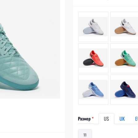
US
UK
E
Размер
*
11