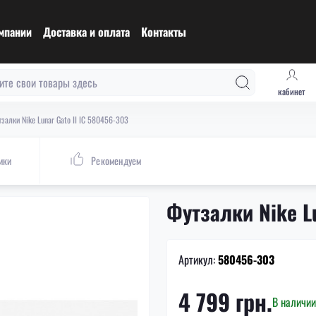
мпании
Доставка и оплата
Контакты
кабинет
залки Nike Lunar Gato II IC 580456-303
ики
Рекомендуем
Футзалки Nike L
Артикул:
580456-303
4 799 грн.
В наличии