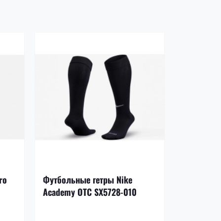
ro
Футбольные гетры Nike
Носки Nik
Academy OTC SX5728-010
Crew SX55