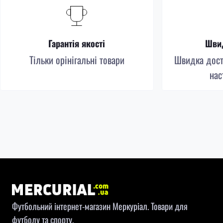
Гарантія якості
Швид
Тільки орінігальні товари
Швидка доста
нас
Футбольний інтернет-магазин Меркуріал. Товари для
футболу та спорту.