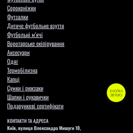
Сороконіжки
Футзалки
Дитяче футбольне взуття
Футбольні м'ячі
Воротарське екіпірування
Aксесуари
Одяг
Термобілизна
Капці
Сумки і рюкзаки
КНОПКА
Шапки і рукавички
ЗВ'ЯЗКУ
Подарункові сертифікати
КОНТАКТИ ТА АДРЕСА
Київ, вулиця Олександра Мишуги 10,