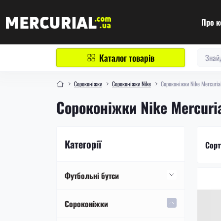
Про к
Каталог товарів
Сороконіжки
Сороконіжки Nike
Сороконіжки Nike Mercuria
Сороконіжки Nike Mercuri
Категорії
Сорт
Футбольні бутси
Футбольні бутси Nike
Сороконіжки