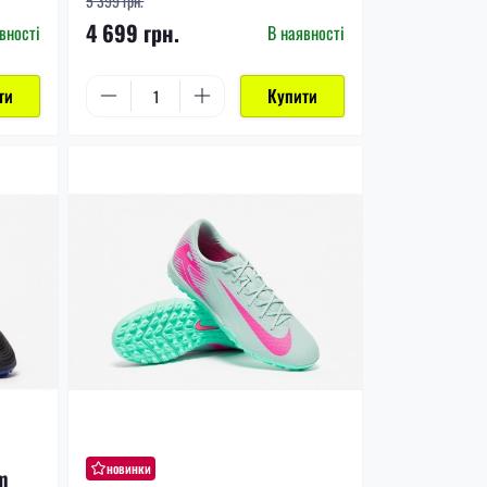
5 399 грн.
4 699 грн.
вності
В наявності
ти
Купити
новинки
m