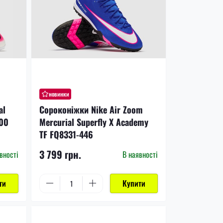
новинки
al
Сороконіжки Nike Air Zoom
900
Mercurial Superfly X Academy
TF FQ8331-446
3 799 грн.
вності
В наявності
ти
Купити