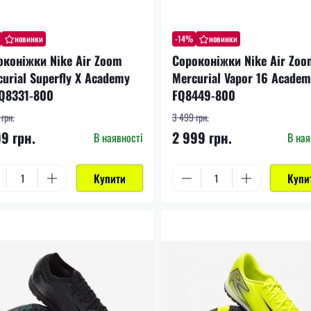
новинки
-14%
новинки
оконіжки Nike Air Zoom
Сороконіжки Nike Air Zoo
urial Superfly X Academy
Mercurial Vapor 16 Academ
FQ8331-800
FQ8449-800
грн.
3 499 грн.
99 грн.
2 999 грн.
В наявності
В ная
Купити
Купи