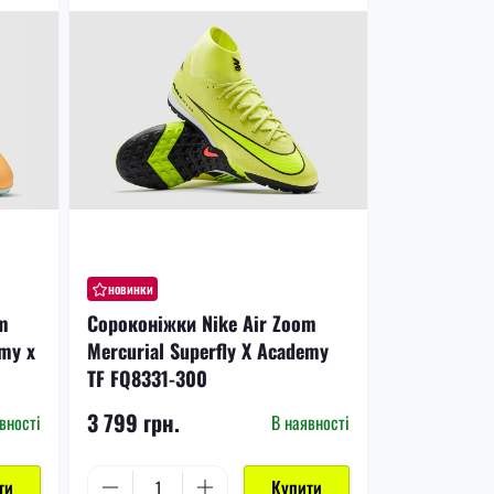
новинки
m
Сороконіжки Nike Air Zoom
emy x
Mercurial Superfly X Academy
TF FQ8331-300
3 799 грн.
вності
В наявності
ти
Купити