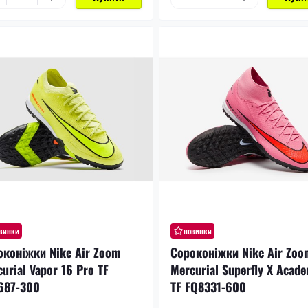
винки
новинки
оконіжки Nike Air Zoom
Сороконіжки Nike Air Zoo
urial Vapor 16 Pro TF
Mercurial Superfly X Acad
687-300
TF FQ8331-600