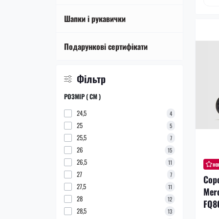
Шапки і рукавички
Подарункові сертифікати
Фільтр
РОЗМІР ( СМ )
24,5
4
25
5
25,5
7
26
15
26,5
11
но
27
7
Сор
27,5
11
Merc
28
12
FQ8
28,5
13