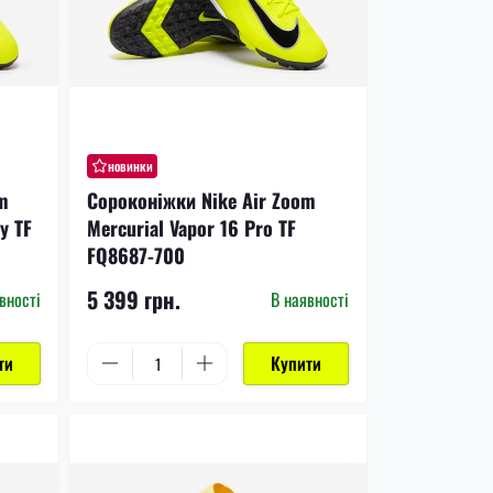
новинки
m
Сороконіжки Nike Air Zoom
y TF
Mercurial Vapor 16 Pro TF
FQ8687-700
5 399 грн.
вності
В наявності
ти
Купити