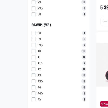
29
12
5 3
29,5
2
30
1
РОЗМІР ( УКР )
38
4
39
5
39,5
7
40
15
41
11
41,5
7
42
11
43
12
43,5
13
44
12
44,5
2
45
1
но