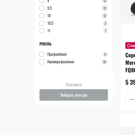
9
12
9,5
12
10
12
10,5
2
11
1
РІВЕНЬ
но
Сор
Професійний
9
Merc
Напівпрофесійний
19
FQ8
5 3
Скасувати
Виберіть фільтри