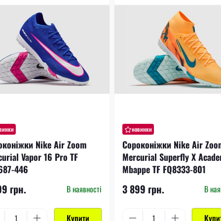
винки
новинки
оконіжки Nike Air Zoom
Сороконіжки Nike Air Zoo
urial Vapor 16 Pro TF
Mercurial Superfly X Acad
687-446
Mbappe TF FQ8333-801
99 грн.
3 899 грн.
В наявності
В ная
Купити
Купи