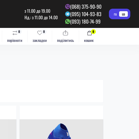
(068) 375-90-90
з 11.00 до 19.00
(095) 104-93-83
ru
ua
Нд.: з 11.00 до 14.00
(093) 180-74-99
0
0
0
порівняти
закладки
поділитись
кошик