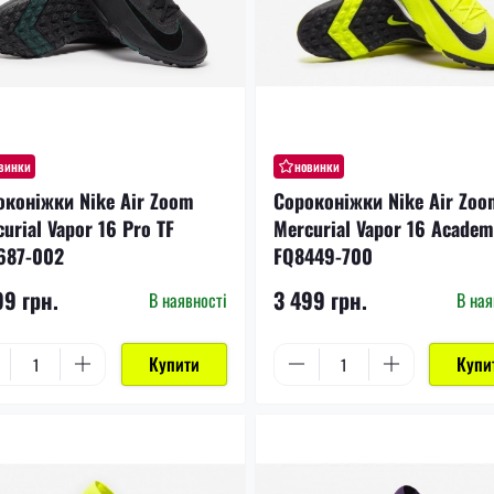
винки
новинки
оконіжки Nike Air Zoom
Сороконіжки Nike Air Zoo
urial Vapor 16 Pro TF
Mercurial Vapor 16 Academ
687-002
FQ8449-700
99 грн.
3 499 грн.
В наявності
В ная
Купити
Купи