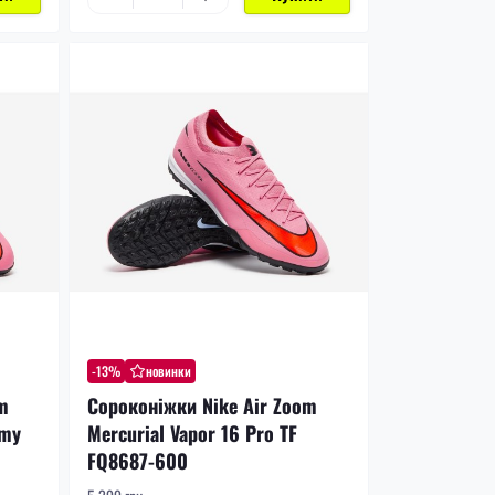
-13%
новинки
m
Сороконіжки Nike Air Zoom
emy
Mercurial Vapor 16 Pro TF
FQ8687-600