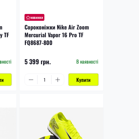
новинки
m
Сороконіжки Nike Air Zoom
y TF
Mercurial Vapor 16 Pro TF
FQ8687-800
5 399 грн.
вності
В наявності
ти
Купити