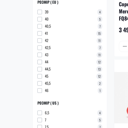
РОЗМІР ( EU )
Сор
Merc
39
4
FQ8
40
5
40,5
7
3 4
41
15
42
11
42,5
7
43
11
44
12
44,5
13
45
12
45,5
2
46
1
РОЗМІР ( US )
6,5
4
7
5
7,5
7