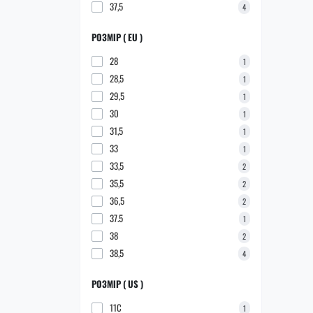
37,5
4
РОЗМІР ( EU )
28
1
28,5
1
29,5
1
30
1
31,5
1
33
1
33,5
2
35,5
2
36,5
2
37.5
1
38
2
38,5
4
РОЗМІР ( US )
11C
1