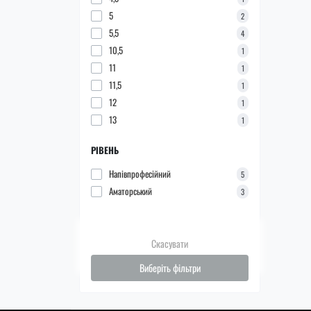
5
2
5,5
4
10,5
1
11
1
11,5
1
12
1
13
1
РІВЕНЬ
Напівпрофесійний
5
Аматорський
3
Скасувати
Виберіть фільтри