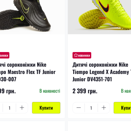
винки
новинки
ячі сороконіжки Nike
Дитячі сороконіжки Nike
po Maestro Flex TF Junior
Tiempo Legend X Academy 
030-007
Junior DV4351-701
99 грн.
2 399 грн.
В наявності
В ная
Купити
Купи