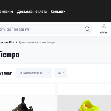
омпанію
Доставка і оплата
Контакти
кабінет
коніжки Nike
Дитячі сороконіжки Nike Tiempo
Tiempo
ування: