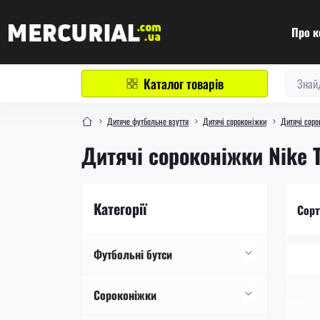
Про к
Каталог товарів
Дитяче футбольне взуття
Дитячі сороконіжки
Дитячі соро
Дитячі сороконіжки Nike 
Категорії
Сорт
Футбольні бутси
Футбольні бутси Nike
Сороконіжки