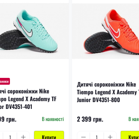
винки
Дитячі сороконіжки Nike
ячі сороконіжки Nike
Tiempo Legend X Academy 
mpo Legend X Academy TF
Junior DV4351-800
or DV4351-401
99 грн.
2 399 грн.
В наявності
В ная
Купити
Купи