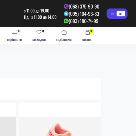
(068) 375-90-90
з 11.00 до 19.00
(095) 104-93-83
ru
ua
Нд.: з 11.00 до 14.00
(093) 180-74-99
0
0
0
порівняти
закладки
поділитись
кошик