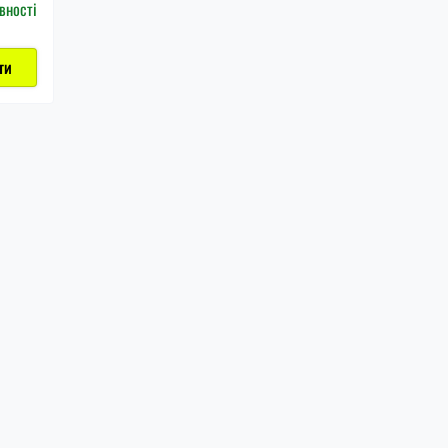
вності
ти