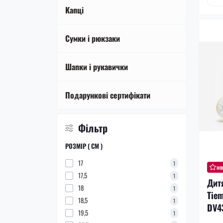
Тренувальний інвентар
Футболки
Капці
Сумки і рюкзаки
Шапки і рукавички
Подарункові сертифікати
Фільтр
РОЗМІР ( СМ )
17
1
но
17,5
1
Дит
18
1
Tiem
18,5
1
DV4
19,5
1