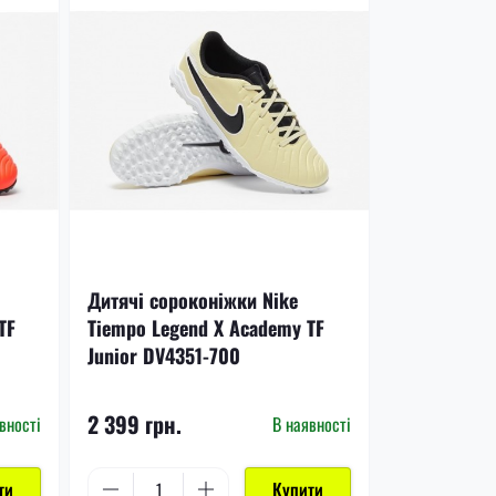
Дитячі сороконіжки Nike
TF
Tiempo Legend X Academy TF
Junior DV4351-700
2 399 грн.
вності
В наявності
ти
Купити