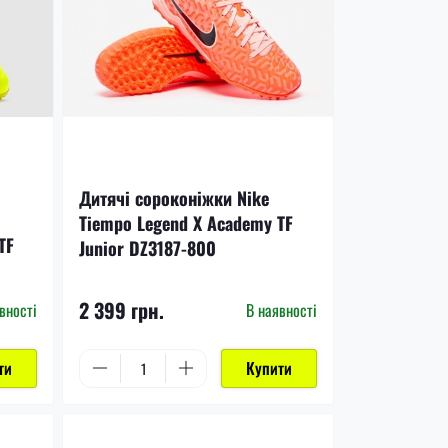
Дитячі сороконіжки Nike
Tiempo Legend X Academy TF
TF
Junior DZ3187-800
2 399 грн.
вності
В наявності
ти
Купити