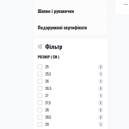
Шапки і рукавички
Подарункові сертифікати
Фільтр
РОЗМІР ( СМ )
25
2
25,5
1
26
1
26,5
3
27
1
27,5
2
28
2
28,5
2
29
1