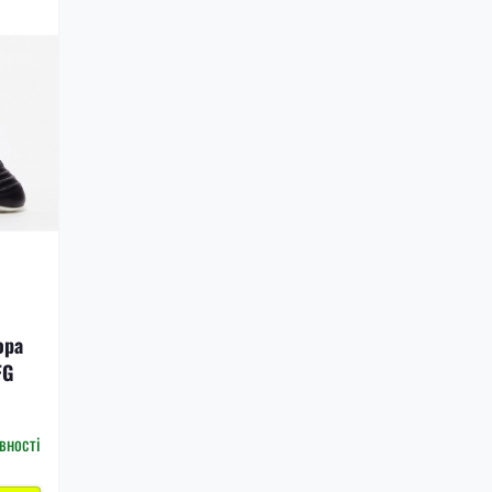
opa
FG
вності