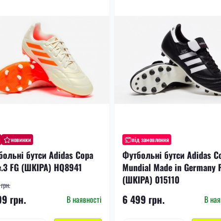
новинки
під замовлення
больні бутси Adidas Copa
Футбольні бутси Adidas C
e.3 FG (ШКІРА) HQ8941
Mundial Made in Germany 
(ШКІРА) 015110
грн.
99 грн.
6 499 грн.
В наявності
В ная