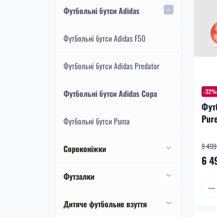
Футбольні бутси Nike Mercurial
Футбольні бутси Adidas
Футбольні бутси Nike Phantom
Футбольні бутси Adidas F50
Футбольні бутси Nike Tiempo
Футбольні бутси Adidas Predator
-32%
Футбольні бутси Adidas Copa
Фут
Pure
Футбольні бутси Puma
9 499 
Сороконіжки
6 4
Сороконіжки Nike
Футзалки
Сороконіжки Nike Mercurial
Сороконіжки Adidas
Футзалки Nike
Дитяче футбольне взуття