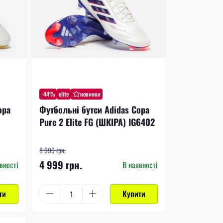
-44%
elite
новинки
opa
Футбольні бутси Adidas Copa
Pure 2 Elite FG (ШКІРА) IG6402
8 999 грн.
4 999 грн.
вності
В наявності
ти
Купити