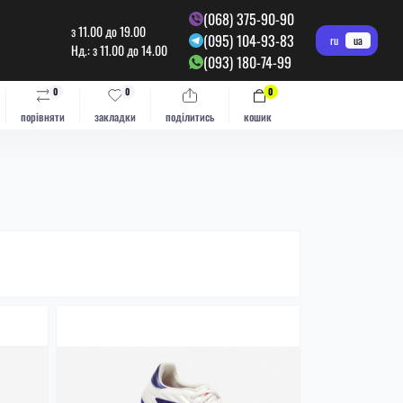
(068) 375-90-90
з 11.00 до 19.00
(095) 104-93-83
ru
ua
Нд.: з 11.00 до 14.00
(093) 180-74-99
0
0
0
порівняти
закладки
поділитись
кошик