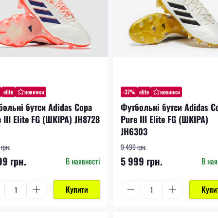
elite
новинки
-37%
elite
новинки
больні бутси Adidas Copa
Футбольні бутси Adidas C
 III Elite FG (ШКІРА) JH8728
Pure III Elite FG (ШКІРА)
JH6303
грн.
9 499 грн.
99 грн.
5 999 грн.
В наявності
В ная
Купити
Купи