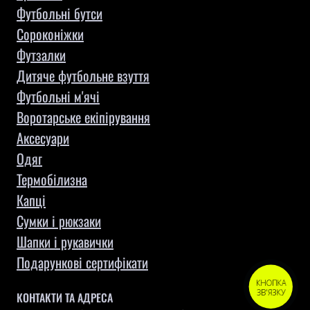
Футбольні бутси
Сороконіжки
Футзалки
Дитяче футбольне взуття
Футбольні м'ячі
Воротарське екіпірування
Aксесуари
Одяг
Термобілизна
Капці
Сумки і рюкзаки
Шапки і рукавички
Подарункові сертифікати
КНОПКА
ЗВ'ЯЗКУ
КОНТАКТИ ТА АДРЕСА