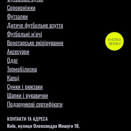
Сороконіжки
Футзалки
Дитяче футбольне взуття
Футбольні м'ячі
КНОПКА
Воротарське екіпірування
ЗВ'ЯЗКУ
Aксесуари
Одяг
Термобілизна
Капці
Сумки і рюкзаки
Шапки і рукавички
Подарункові сертифікати
КОНТАКТИ ТА АДРЕСА
Київ, вулиця Олександра Мишуги 10,