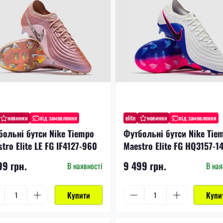
новинки
під замовлення
elite
новинки
під замовлення
больні бутси Nike Tiempo
Футбольні бутси Nike Tie
tro Elite LE FG IF4127-960
Maestro Elite FG HQ3157-1
99 грн.
9 499 грн.
В наявності
В ная
Купити
Купи