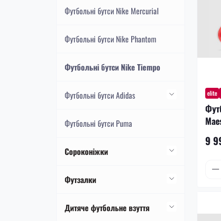
Футбольні бутси Nike Mercurial
Футбольні бутси Nike Phantom
Футбольні бутси Nike Tiempo
elite
Футбольні бутси Adidas
Фут
Maes
Футбольні бутси Adidas F50
Футбольні бутси Puma
9 9
Футбольні бутси Adidas Predator
Сороконіжки
Футбольні бутси Adidas Copa
Сороконіжки Nike
Футзалки
Сороконіжки Nike Mercurial
Сороконіжки Adidas
Футзалки Nike
Дитяче футбольне взуття