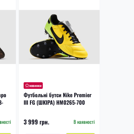
новинки
mpo
Футбольні бутси Nike Premier
8-
III FG (ШКІРА) HM0265-700
3 999 грн.
вності
В наявності