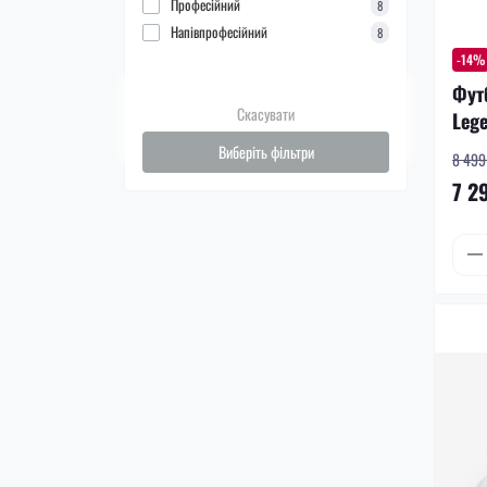
Професійний
8
Напівпрофесійний
8
-14%
Фут
Скасувати
Lege
Виберіть фільтри
8 499 
7 2