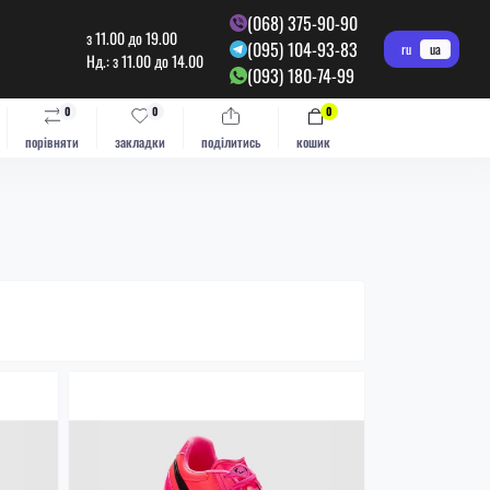
(068) 375-90-90
з 11.00 до 19.00
(095) 104-93-83
ru
ua
Нд.: з 11.00 до 14.00
(093) 180-74-99
0
0
0
порівняти
закладки
поділитись
кошик