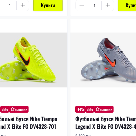
Купити
Купи
elite
новинки
-14%
elite
новинки
больні бутси Nike Tiempo
Футбольні бутси Nike Tie
nd X Elite FG DV4328-701
Legend X Elite FG DV4328-
грн.
8 499 грн.