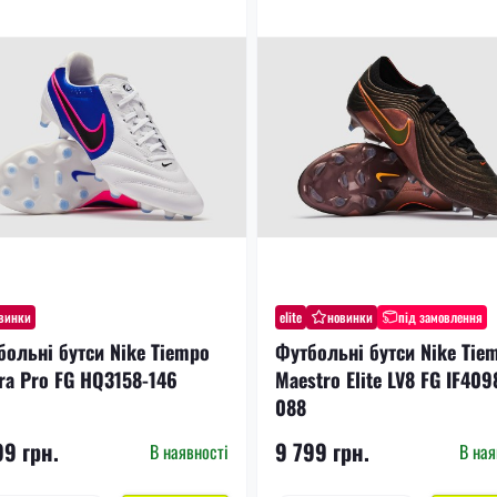
винки
elite
новинки
під замовлення
больні бутси Nike Tiempo
Футбольні бутси Nike Tie
ra Pro FG HQ3158-146
Maestro Elite LV8 FG IF409
088
99 грн.
9 799 грн.
В наявності
В ная