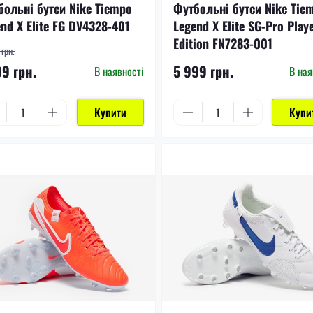
больні бутси Nike Tiempo
Футбольні бутси Nike Tie
nd X Elite FG DV4328-401
Legend X Elite SG-Pro Play
Edition FN7283-001
грн.
99 грн.
5 999 грн.
В наявності
В ная
Купити
Купи