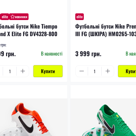
elite
новинки
elite
больні бутси Nike Tiempo
Футбольні бутси Nike Pre
nd X Elite FG DV4328-800
III FG (ШКІРА) HM0265-10
грн.
99 грн.
3 999 грн.
В наявності
В ная
Купити
Купи