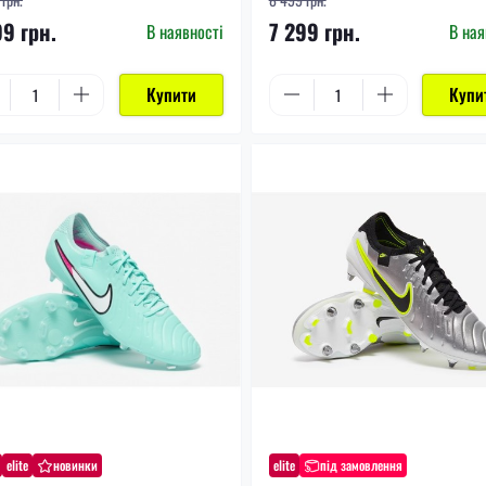
99 грн.
7 299 грн.
В наявності
В ная
Купити
Купи
elite
новинки
elite
під замовлення