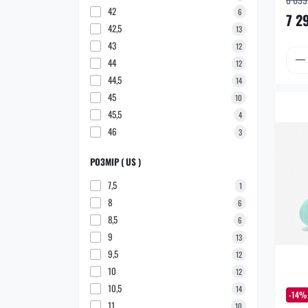
42
6
7 2
42,5
13
43
12
44
12
44,5
14
45
10
45,5
4
46
3
РОЗМІР ( US )
7,5
1
8
6
8,5
6
9
13
9,5
12
10
12
10,5
14
-14%
11
10