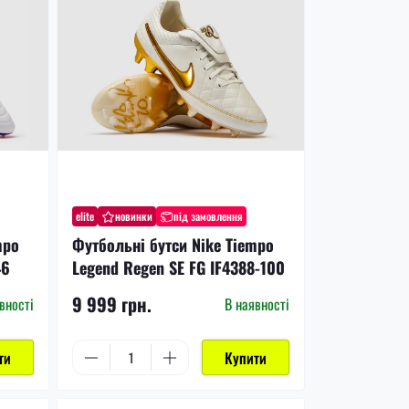
elite
новинки
під замовлення
mpo
Футбольні бутси Nike Tiempo
46
Legend Regen SE FG IF4388-100
9 999 грн.
вності
В наявності
ти
Купити