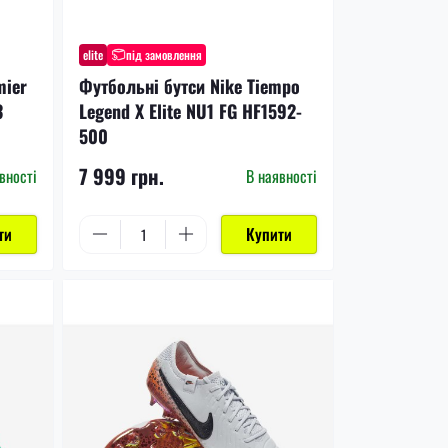
elite
під замовлення
mier
Футбольні бутси Nike Tiempo
3
Legend X Elite NU1 FG HF1592-
500
7 999 грн.
вності
В наявності
ти
Купити