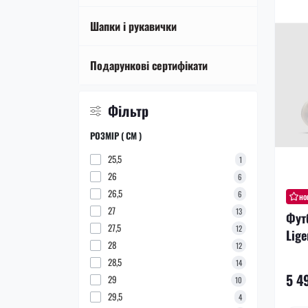
Шапки і рукавички
Подарункові сертифікати
Фільтр
РОЗМІР ( СМ )
25,5
1
26
6
26,5
6
но
27
13
Фут
27,5
12
Lige
28
12
28,5
14
5 4
29
10
29,5
4