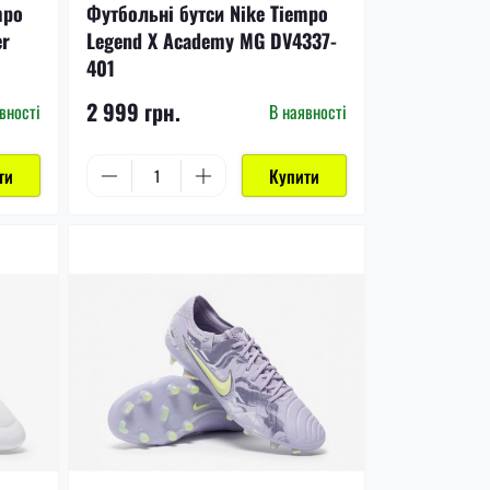
mpo
Футбольні бутси Nike Tiempo
er
Legend X Academy MG DV4337-
401
2 999 грн.
вності
В наявності
ти
Купити