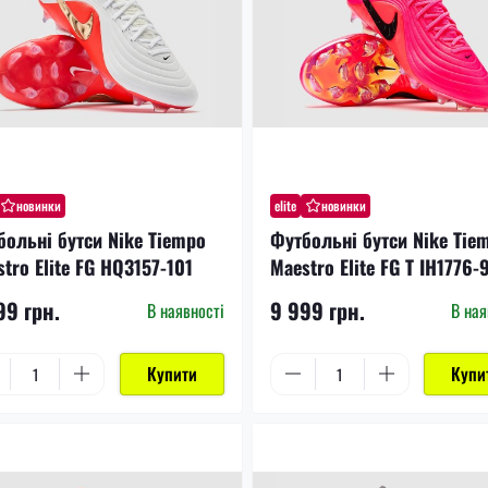
новинки
elite
новинки
больні бутси Nike Tiempo
Футбольні бутси Nike Tie
tro Elite FG HQ3157-101
Maestro Elite FG T IH1776-
99 грн.
9 999 грн.
В наявності
В ная
Купити
Купи