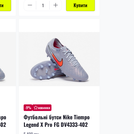
ти
Купити
-9%
новинки
mpo
Футбольні бутси Nike Tiempo
402
Legend X Pro FG DV4333-402
5 499 грн.