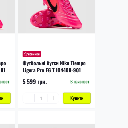
новинки
mpo
Футбольні бутси Nike Tiempo
901
Ligera Pro FG T IO4400-901
5 599 грн.
вності
В наявності
ти
Купити