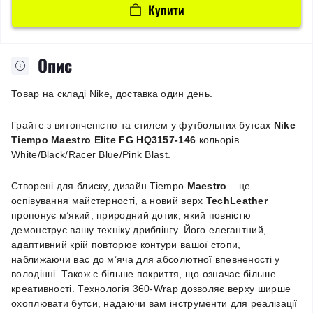
Купити
Опис
Товар на складі Nike, доставка один день.
Грайте з витонченістю та стилем у футбольних бутсах
Nike
Tiempo Maestro Elite FG HQ3157-146
кольорів
White/Black/Racer Blue/Pink Blast.
Створені для блиску, дизайн Tiempo
Maestro
– це
оспівування майстерності, а новий верх
TechLeather
пропонує м’який, природний дотик, який повністю
демонструє вашу техніку дриблінгу. Його елегантний,
адаптивний крій повторює контури вашої стопи,
наближаючи вас до м’яча для абсолютної впевненості у
володінні. Також є більше покриття, що означає більше
креативності. Технологія 360-Wrap дозволяє верху ширше
охоплювати бутси, надаючи вам інструменти для реалізації