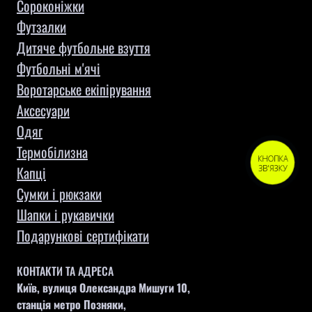
Сороконіжки
Футзалки
Дитяче футбольне взуття
Футбольні м'ячі
Воротарське екіпірування
Aксесуари
Одяг
Термобілизна
КНОПКА
Капці
ЗВ'ЯЗКУ
Сумки і рюкзаки
Шапки і рукавички
Подарункові сертифікати
КОНТАКТИ ТА АДРЕСА
Київ, вулиця Олександра Мишуги 10,
станція метро Позняки,