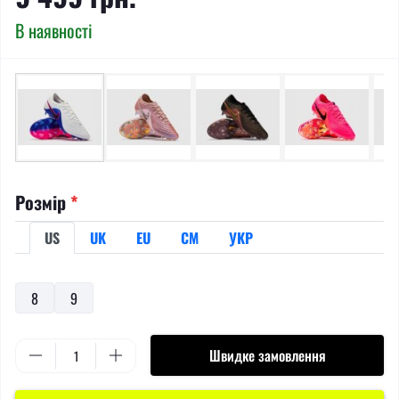
В наявності
Розмір
*
US
UK
EU
СМ
УКР
8
9
Швидке замовлення