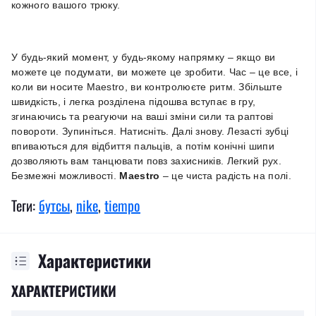
кожного вашого трюку.
У будь-який момент, у будь-якому напрямку – якщо ви
можете це подумати, ви можете це зробити. Час – це все, і
коли ви носите Maestro, ви контролюєте ритм. Збільште
швидкість, і легка розділена підошва вступає в гру,
згинаючись та реагуючи на ваші зміни сили та раптові
повороти. Зупиніться. Натисніть. Далі знову. Лезасті зубці
впиваються для відбиття пальців, а потім конічні шипи
дозволяють вам танцювати повз захисників. Легкий рух.
Безмежні можливості.
Maestro
– це чиста радість на полі.
Теги:
бутсы
,
nike
,
tiempo
Характеристики
ХАРАКТЕРИСТИКИ