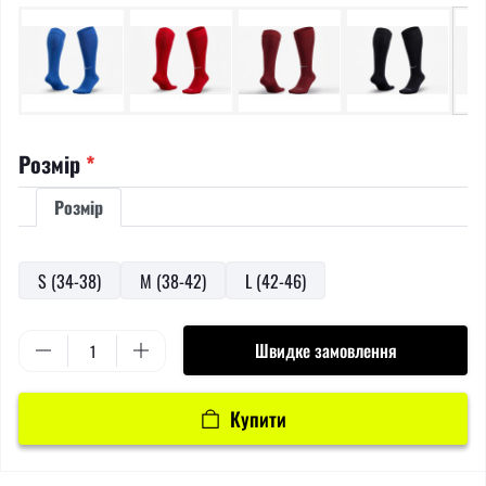
Розмір
*
Розмір
S (34-38)
M (38-42)
L (42-46)
Швидке замовлення
Купити