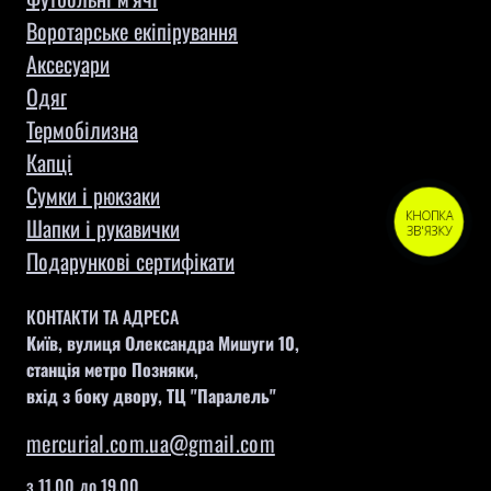
Воротарське екіпірування
Aксесуари
Одяг
Термобілизна
Капці
Сумки і рюкзаки
КНОПКА
Шапки і рукавички
ЗВ'ЯЗКУ
Подарункові сертифікати
КОНТАКТИ ТА АДРЕСА
Київ, вулиця Олександра Мишуги 10,
станція метро Позняки,
вхід з боку двору, ТЦ "Паралель"
mercurial.com.ua@gmail.com
з 11.00 до 19.00