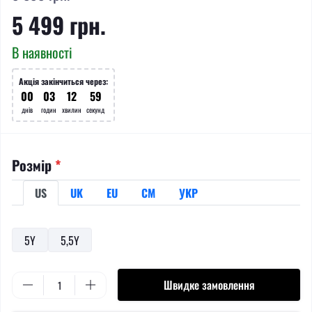
5 499 грн.
В наявності
Акція закінчиться через:
00
:
03
:
12
:
59
днів
годин
хвилин
секунд
Розмір
*
US
UK
EU
СМ
УКР
5Y
5,5Y
Швидке замовлення