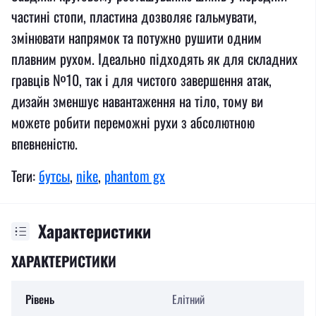
частині стопи, пластина дозволяє гальмувати,
змінювати напрямок та потужно рушити одним
плавним рухом. Ідеально підходять як для складних
гравців №10, так і для чистого завершення атак,
дизайн зменшує навантаження на тіло, тому ви
можете робити переможні рухи з абсолютною
впевненістю.
Теги:
бутсы
,
nike
,
phantom gx
Характеристики
ХАРАКТЕРИСТИКИ
Рівень
Елітний