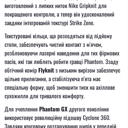
виготовлений з липких ниток Nike Gripknit для
покращеного контролю, а тепер він удосконалений
завдяки інтегрованій текстурі Strike Zone.
Текстуровані кільця, що розходяться від підйому
стопи, забезпечують чистий контакт з м'ячем,
розблоковуючи лазерні наведення для тих фірмових
пасів, які так люблять робити гравці Phantom. Ззаду
обтічний комір
Flyknit
з низьким вирізом забезпечує
щільне прилягання, а стабілізуюча п'ята має
спеціальну форму, щоб зменшити тиск на ахіллове
сухожилля для тривалого комфорту.
Для зчеплення
Phantom GX
другого покоління
використовує революційну підошву Cyclone 360.
Завдяки круговому розташуванню шипів у передній