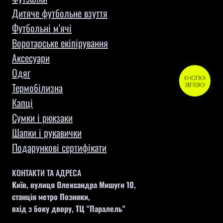
Дитяче футбольне взуття
Футбольні м'ячі
Воротарське екіпірування
Aксесуари
Одяг
КНОПКА
Термобілизна
ЗВ'ЯЗКУ
Капці
Сумки і рюкзаки
Шапки і рукавички
Подарункові сертифікати
КОНТАКТИ ТА АДРЕСА
Київ, вулиця Олександра Мишуги 10,
станція метро Позняки,
вхід з боку двору, ТЦ "Паралель"