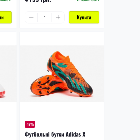
ти
Купити
-17%
Футбольні бутси Adidas X