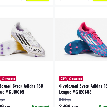
новинки
-22%
новинки
больні бутси Adidas F50
Футбольні бутси Adidas F
gue MG JI0005
League MG IE0603
грн.
3 199 грн.
99 грн.
2 499 грн.
В наявності
В ная