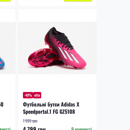
-40%
elite
50
Футбольні бутси Adidas X
Speedportal.1 FG GZ5108
7 999 грн.
4 799 грн.
вності
В наявності