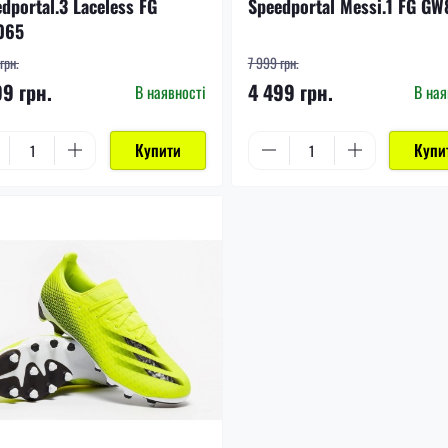
dportal.3 Laceless FG
Speedportal Messi.1 FG GW
065
грн.
7 999 грн.
99 грн.
4 499 грн.
В наявності
В ная
Купити
Купи