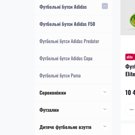
Футбольні бутси Nike Mercurial
Футбольні бутси Adidas
Футбольні бутси Nike Phantom
Футбольні бутси Adidas F50
Футбольні бутси Nike Tiempo
Футбольні бутси Adidas Predator
elite
Футбольні бутси Adidas Copa
Фут
Elit
Футбольні бутси Puma
10 
Сороконіжки
Сороконіжки Nike
Футзалки
Сороконіжки Nike Mercurial
Сороконіжки Adidas
Футзалки Nike
Дитяче футбольне взуття