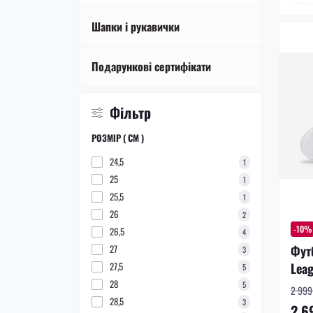
Шапки і рукавички
Подарункові сертифікати
Фільтр
РОЗМІР ( СМ )
24,5
1
25
1
25,5
1
26
2
-10%
26,5
4
Фут
27
3
Lea
27,5
5
28
5
2 999 
28,5
3
2 6