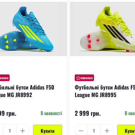
винки
новинки
больні бутси Adidas F50
Футбольні бутси Adidas F
gue MG JR8992
League MG JR8995
99 грн.
2 999 грн.
В наявності
В ная
Купити
Купи