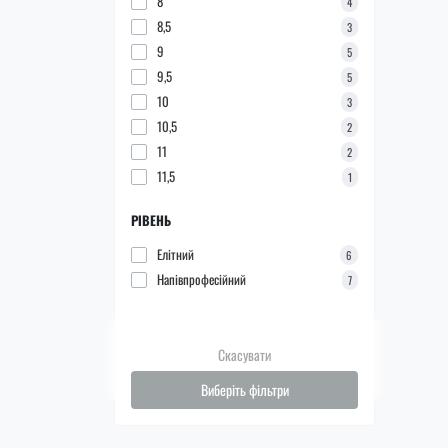
8
4
8,5
3
9
5
9,5
5
10
3
10,5
2
11
2
11,5
1
РІВЕНЬ
Елітний
6
Напівпрофесійний
7
Скасувати
Виберіть фільтри