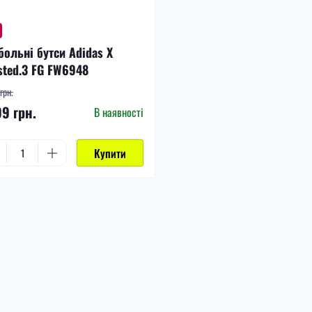
больні бутси Adidas X
sted.3 FG FW6948
грн.
99 грн.
В наявності
Купити