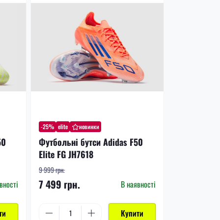
-25%
elite
новинки
50
Футбольні бутси Adidas F50
Elite FG JH7618
9 999 грн.
7 499 грн.
вності
В наявності
ти
Купити