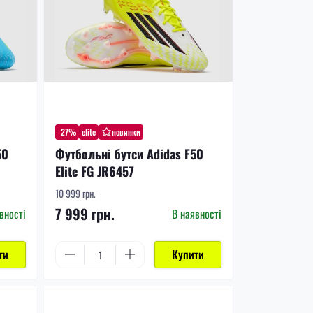
-27%
elite
новинки
50
Футбольні бутси Adidas F50
Elite FG JR6457
10 999 грн.
7 999 грн.
вності
В наявності
ти
Купити