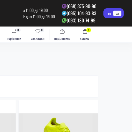
(068) 375-90-90
з 11.00 до 19.00
(095) 104-93-83
ru
ua
Нд.: з 11.00 до 14.00
(093) 180-74-99
0
0
0
порівняти
закладки
поділитись
кошик