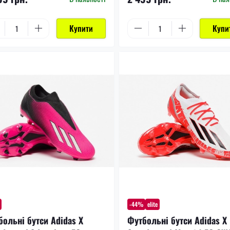
Купити
Купи
-44%
elite
больні бутси Adidas X
Футбольні бутси Adidas X