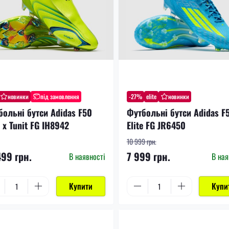
новинки
під замовлення
-27%
elite
новинки
больні бутси Adidas F50
Футбольні бутси Adidas F
e x Tunit FG IH8942
Elite FG JR6450
10 999 грн.
499 грн.
7 999 грн.
В наявності
В ная
Купити
Купи