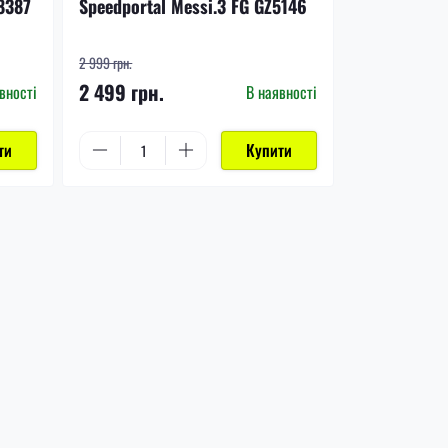
8387
Speedportal Messi.3 FG GZ5146
2 999 грн.
2 499 грн.
вності
В наявності
ти
Купити