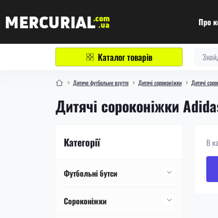
Про к
Каталог товарів
Дитяче футбольне взуття
Дитячі сороконіжки
Дитячі соро
Дитячі сороконіжки Adida
Категорії
В к
Футбольні бутси
Футбольні бутси Nike
Сороконіжки