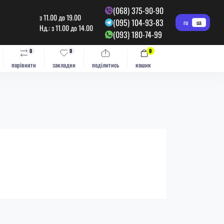
(068) 375-90-90
з 11.00 до 19.00
(095) 104-93-83
ru
ua
Нд.: з 11.00 до 14.00
(093) 180-74-99
0
0
0
порівняти
закладки
поділитись
кошик