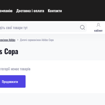
омпанію
Доставка і оплата
Контакти
кабінет
коніжки Adidas
Дитячі сороконіжки Adidas Copa
s Copa
атегорії немає товарів
Продовжити