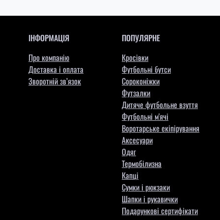
ІНФОРМАЦІЯ
ПОПУЛЯРНЕ
Про компанію
Кросівки
Доставка і оплата
Футбольні бутси
Зворотній зв’язок
Сороконіжки
Футзалки
Дитяче футбольне взуття
Футбольні м'ячі
Воротарське екіпірування
Aксесуари
Одяг
Термобілизна
Капці
Сумки і рюкзаки
Шапки і рукавички
Подарункові сертифікати