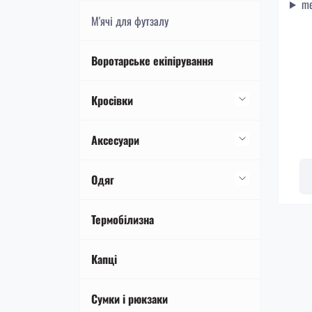
me
Дитячі сороконіжки Adidas Copa
М'ячі для футзалу
Воротарське екіпірування
Кросівки
Кросівки Adidas
Aксесуари
Кросівки Nike
Щитки
Одяг
Гетри та шкарпетки
Спортивні костюми
Термобілизна
Тренувальний інвентар
Футболки
Капці
Сумки і рюкзаки