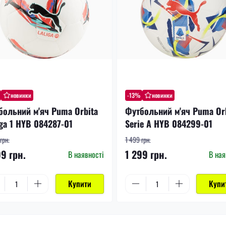
новинки
-13%
новинки
больний м'яч Puma Orbita
Футбольний м'яч Puma Or
ga 1 HYB 084287-01
Serie A HYB 084299-01
грн.
1 499 грн.
99 грн.
1 299 грн.
В наявності
В ная
Купити
Купи