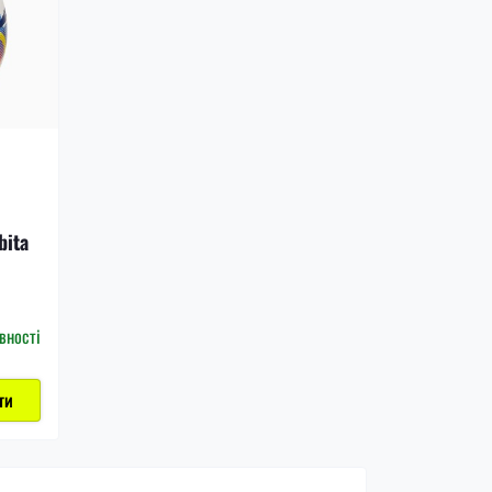
bita
вності
ти