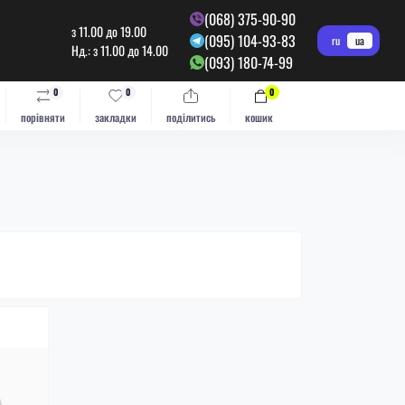
(068) 375-90-90
з 11.00 до 19.00
(095) 104-93-83
ru
ua
Нд.: з 11.00 до 14.00
(093) 180-74-99
0
0
0
порівняти
закладки
поділитись
кошик