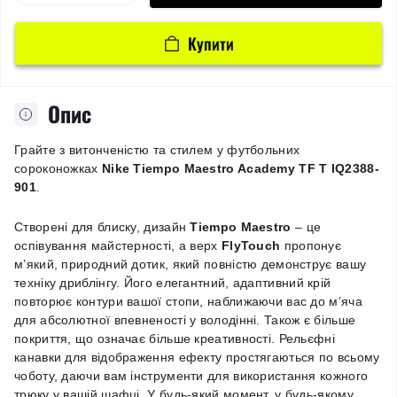
Купити
Опис
Грайте з витонченістю та стилем у футбольних
сороконожках
Nike Tiempo Maestro Academy TF T IQ2388-
901
.
Створені для блиску, дизайн
Tiempo Maestro
– це
оспівування майстерності, а верх
FlyTouch
пропонує
м’який, природний дотик, який повністю демонструє вашу
техніку дриблінгу. Його елегантний, адаптивний крій
повторює контури вашої стопи, наближаючи вас до м’яча
для абсолютної впевненості у володінні. Також є більше
покриття, що означає більше креативності. Рельєфні
канавки для відображення ефекту простягаються по всьому
чоботу, даючи вам інструменти для використання кожного
трюку у вашій шафці. У будь-який момент, у будь-якому