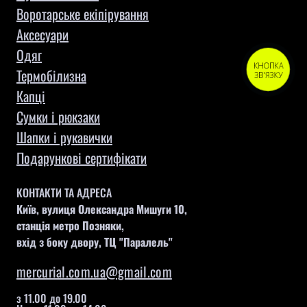
Воротарське екіпірування
Aксесуари
Одяг
КНОПКА
Термобілизна
ЗВ'ЯЗКУ
Капці
Сумки і рюкзаки
Шапки і рукавички
Подарункові сертифікати
КОНТАКТИ ТА АДРЕСА
Київ, вулиця Олександра Мишуги 10,
станція метро Позняки,
вхід з боку двору, ТЦ "Паралель"
mercurial.com.ua@gmail.com
з 11.00 до 19.00