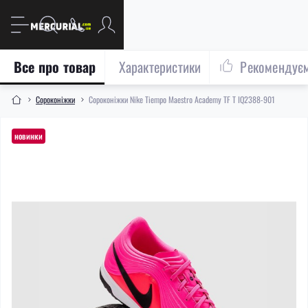
Все про товар
Характеристики
Рекомендує
Сороконіжки
Сороконіжки Nike Tiempo Maestro Academy TF T IQ2388-901
новинки