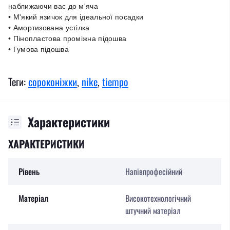
наближаючи вас до м'яча
• М'який язичок для ідеальної посадки
• Амортизована устілка
• Пінопластова проміжна підошва
• Гумова підошва
Теги:
сороконіжки
,
nike
,
tiempo
Характеристики
ХАРАКТЕРИСТИКИ
Рівень
Напівпрофесійний
Матеріал
Високотехнологічний
штучний матеріал