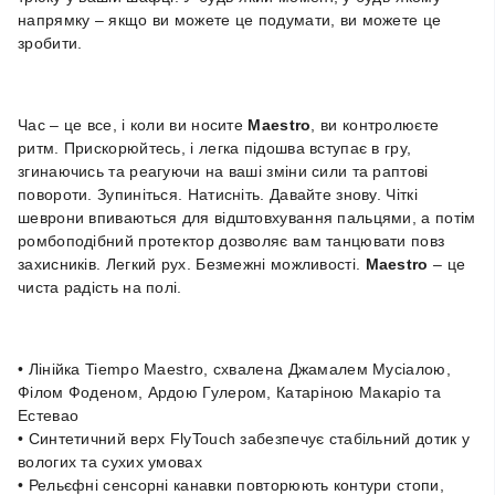
напрямку – якщо ви можете це подумати, ви можете це
зробити.
Час – це все, і коли ви носите
Maestro
, ви контролюєте
ритм. Прискорюйтесь, і легка підошва вступає в гру,
згинаючись та реагуючи на ваші зміни сили та раптові
повороти. Зупиніться. Натисніть. Давайте знову. Чіткі
шеврони впиваються для відштовхування пальцями, а потім
ромбоподібний протектор дозволяє вам танцювати повз
захисників. Легкий рух. Безмежні можливості.
Maestro
– це
чиста радість на полі.
• Лінійка Tiempo Maestro, схвалена Джамалем Мусіалою,
Філом Фоденом, Ардою Гулером, Катаріною Макаріо та
Естевао
• Синтетичний верх FlyTouch забезпечує стабільний дотик у
вологих та сухих умовах
• Рельєфні сенсорні канавки повторюють контури стопи,