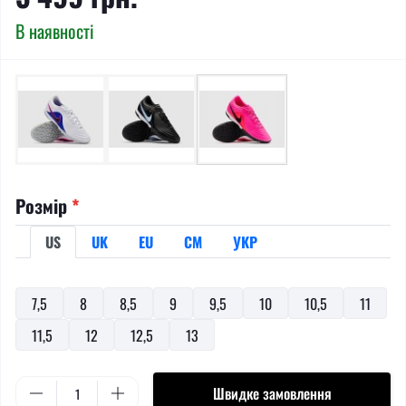
В наявності
Розмір
*
US
UK
EU
СМ
УКР
7,5
8
8,5
9
9,5
10
10,5
11
11,5
12
12,5
13
Швидке замовлення