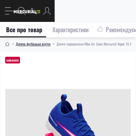
Все про товар
Характеристики
Рекомендує
Дитяче футбольне взуття
Дитячі сороконіжки Nike Air Zoom Mercurial Vapor 16 Ac
новинки