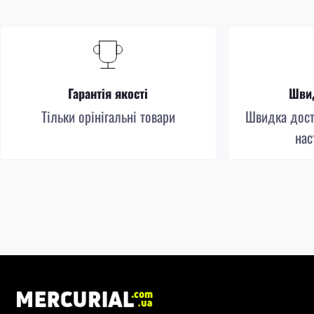
Гарантія якості
Швид
Тільки орінігальні товари
Швидка доста
нас