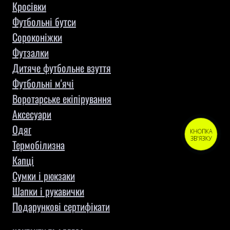
Кросівки
Футбольні бутси
Сороконіжки
Футзалки
Дитяче футбольне взуття
Футбольні м'ячі
Воротарське екіпірування
Aксесуари
Одяг
КНОПКА
ЗВ'ЯЗКУ
Термобілизна
Капці
Сумки і рюкзаки
Шапки і рукавички
Подарункові сертифікати