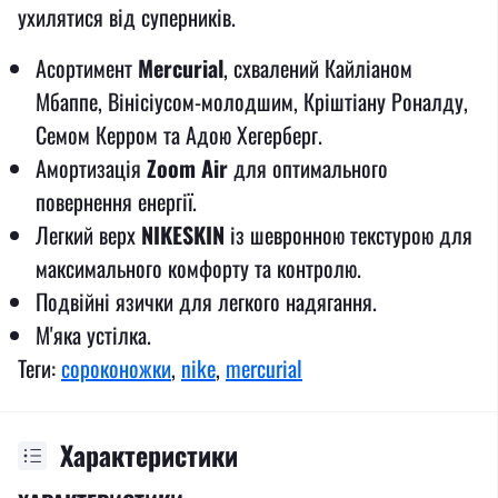
ухилятися від суперників.
Асортимент
Mercurial
, схвалений Кайліаном
Мбаппе, Вінісіусом-молодшим, Кріштіану Роналду,
Семом Керром та Адою Хегерберг.
Амортизація
Zoom Air
для оптимального
повернення енергії.
Легкий верх
NIKESKIN
із шевронною текстурою для
максимального комфорту та контролю.
Подвійні язички для легкого надягання.
М'яка устілка.
Теги:
сороконожки
,
nike
,
mercurial
Характеристики