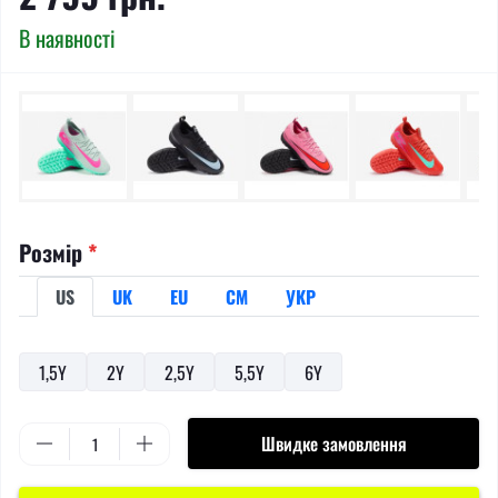
В наявності
Розмір
*
US
UK
EU
СМ
УКР
1,5Y
2Y
2,5Y
5,5Y
6Y
Швидке замовлення