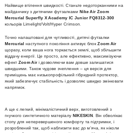
Найвище втілення швидкості. Станьте недоторканними на
майданчику з дитячими футзалками
Nike Air Zoom
Mercurial Superfly X Academy IC Junior FQ8312-300
кольорів Limelight/Volt/Hyper Crimson.
Точно налаштовані для чутливості, дитячі футзалки
Mercurial
наступного покоління активує блок
Zoom Air
щоразу, коли ваша нога торкається землі, щоб збільшити
віддачу енергії. Це просто, але ефективно, максимізуючи
ефект
Zoom Air
і дозволяючи вам довше залишатися
швидшими. Також чудове зчеплення – ця версія для
приміщень має низькопрофільний гібридний протектор,
який забезпечує стабільність і дозволяє швидко змінювати
напрямок.
А ще є легкий, мінімалістичний верх, виготовлений з
гнучкого синтетичного матеріалу
NIKESKIN
. Він обволікає
стопу для неперевершеного комфорту та підтримки, і
розроблений так, щоб наблизити вас до м'яча, як ніколи