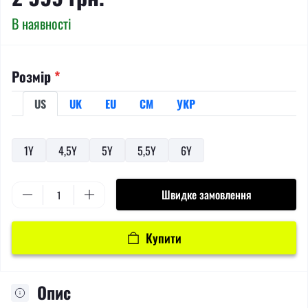
В наявності
Розмір
*
US
UK
EU
СМ
УКР
1Y
4,5Y
5Y
5,5Y
6Y
Швидке замовлення
Купити
Опис