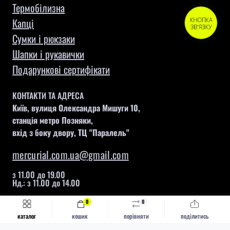
Термобілизна
Капці
КНОПКА
ЗВ'ЯЗКУ
Сумки і рюкзаки
Шапки і рукавички
Подарункові сертифікати
КОНТАКТИ ТА АДРЕСА
Київ, вулиця Олександра Мишуги 10,
станція метро Позняки,
вхід з боку двору, ТЦ "Паралель"
mercurial.com.ua@gmail.com
з 11.00 до 19.00
Нд.: з 11.00 до 14.00
0
0
Швидке замовлення
Купити
каталог
кошик
порівняти
поділитись