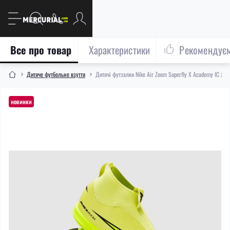
Все про товар
Характеристики
Рекомендує
Дитяче футбольне взуття
Дитячі футзалки Nike Air Zoom Superfly X Academy IC Ju
новинки