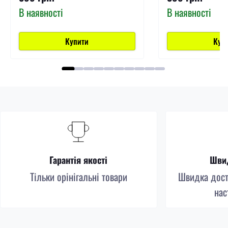
В наявності
В наявності
Купити
Куп
Гарантія якості
Швид
Тільки орінігальні товари
Швидка доста
нас