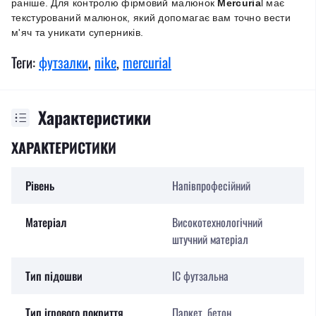
раніше. Для контролю фірмовий малюнок
Mercuria
l має
текстурований малюнок, який допомагає вам точно вести
м'яч та уникати суперників.
Теги:
футзалки
,
nike
,
mercurial
Характеристики
ХАРАКТЕРИСТИКИ
Рівень
Напівпрофесійний
Матеріал
Високотехнологічний
штучний матеріал
Тип підошви
IC футзальна
Тип ігрового покриття
Паркет, бетон