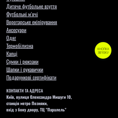
Дитяче футбольне взуття
Футбольні м'ячі
Воротарське екіпірування
Aксесуари
Одяг
Термобілизна
КНОПКА
Капці
ЗВ'ЯЗКУ
Сумки і рюкзаки
Шапки і рукавички
Подарункові сертифікати
КОНТАКТИ ТА АДРЕСА
Київ, вулиця Олександра Мишуги 10,
станція метро Позняки,
вхід з боку двору, ТЦ "Паралель"