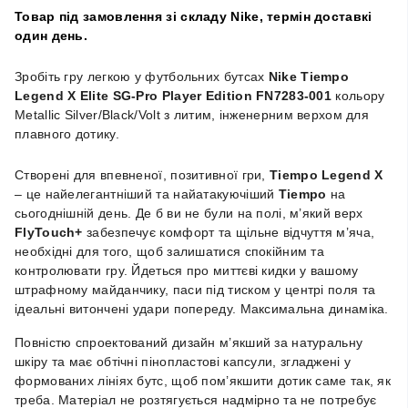
Товар під замовлення зі складу Nike, термін доставкі
один день.
Зробіть гру легкою у футбольних бутсах
Nike Tiempo
Legend X Elite SG-Pro Player Edition FN7283-001
кольору
Metallic Silver/Black/Volt з литим, інженерним верхом для
плавного дотику.
Створені для впевненої, позитивної гри,
Tiempo Legend X
– це найелегантніший та найатакуючіший
Tiempo
на
сьогоднішній день. Де б ви не були на полі, м’який верх
FlyTouch+
забезпечує комфорт та щільне відчуття м’яча,
необхідні для того, щоб залишатися спокійним та
контролювати гру. Йдеться про миттєві кидки у вашому
штрафному майданчику, паси під тиском у центрі поля та
ідеальні витончені удари попереду. Максимальна динаміка.
Повністю спроектований дизайн м’якший за натуральну
шкіру та має обтічні пінопластові капсули, згладжені у
формованих лініях бутс, щоб пом’якшити дотик саме так, як
треба. Матеріал не розтягується надмірно та не потребує