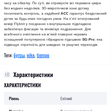
часу на обкатку. По суті, ви отримуєте всі переваги шкіри
без жодних недоліків. 3D-мікроточкові зони дотику
посилюють контроль, а надійний
ACC
гарантує бездоганний
дотик за будь-яких погодних умов. На п'яті інтегрований
комір Flyknit у поєднанні з внутрішньою підкладкою
забезпечує фіксацію та мінімізує подразнення. Для
всебічного зчеплення на м'якій поверхні черевик
оснащений популярною гібридною підошвою
SG-Pro
, яка
підвищує спритність для швидких та рішучих переходів.
Теги:
бутсы
,
nike
,
tiempo
Характеристики
ХАРАКТЕРИСТИКИ
Рівень
Елітний