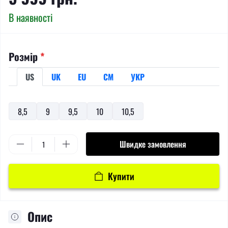
В наявності
Розмір
*
US
UK
EU
СМ
УКР
8,5
9
9,5
10
10,5
Швидке замовлення
Купити
Опис