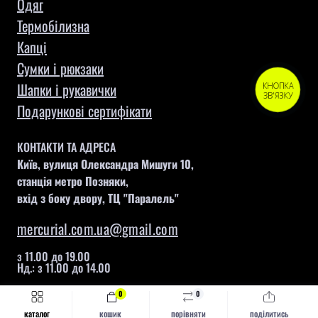
Одяг
Термобілизна
Капці
Сумки і рюкзаки
Шапки і рукавички
КНОПКА
ЗВ'ЯЗКУ
Подарункові сертифікати
КОНТАКТИ ТА АДРЕСА
Київ, вулиця Олександра Мишуги 10,
станція метро Позняки,
вхід з боку двору, ТЦ "Паралель"
mercurial.com.ua@gmail.com
з 11.00 до 19.00
Нд.: з 11.00 до 14.00
0
0
Швидке замовлення
Купити
каталог
кошик
порівняти
поділитись