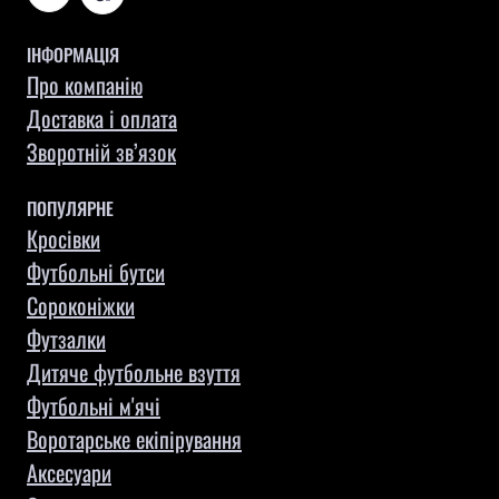
ІНФОРМАЦІЯ
Про компанію
Доставка і оплата
Зворотній зв’язок
ПОПУЛЯРНЕ
Кросівки
Футбольні бутси
Сороконіжки
Футзалки
Дитяче футбольне взуття
Футбольні м'ячі
Воротарське екіпірування
Aксесуари