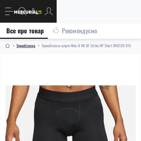
Все про товар
Рекомендуємо
Термобілизна
Термобілизна шорти Nike M NK DF Strike NP Short DH8128-010