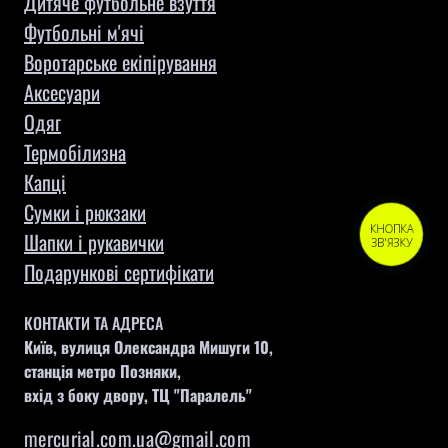
Дитяче футбольне взуття
Футбольні м'ячі
Воротарське екіпірування
Aксесуари
Одяг
Термобілизна
Капці
Сумки і рюкзаки
КНОПКА
Шапки і рукавички
ЗВ'ЯЗКУ
Подарункові сертифікати
КОНТАКТИ ТА АДРЕСА
Київ, вулиця Олександра Мишуги 10,
станція метро Позняки,
вхід з боку двору, ТЦ "Паралель"
mercurial.com.ua@gmail.com