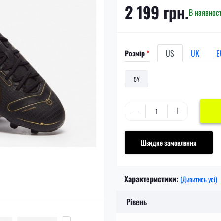
2 199 грн.
В наявност
US
UK
E
Розмір
*
5Y
Швидке замовлення
Характеристики:
(Дивитись усі)
Рівень