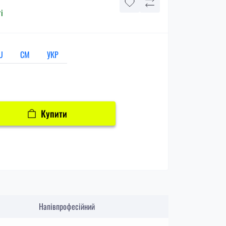
і
U
СМ
УКР
Купити
Напівпрофесійний