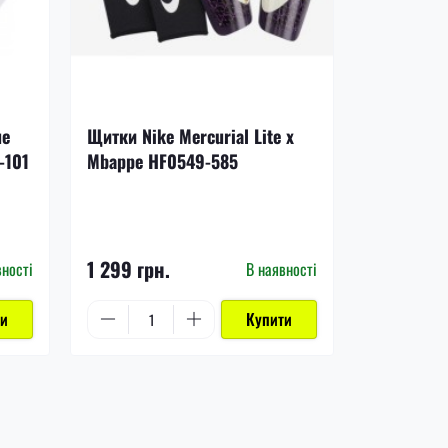
-17%
ue
Щитки Nike Mercurial Lite x
Щитки Nik
-101
Mbappe HF0549-585
DN3611-8
1 199 грн.
1 299 грн.
999 грн.
вності
В наявності
ти
Купити