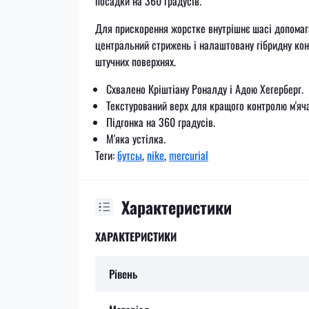
посадки на 360 градусів.
Для прискорення жорстке внутрішнє шасі допомага
центральний стрижень і налаштовану гібридну кон
штучних поверхнях.
Схвалено Кріштіану Роналду і Адою Хегерберг.
Текстурований верх для кращого контролю м'яч
Підгонка на 360 градусів.
М'яка устілка.
Теги:
бутсы
,
nike
,
mercurial
Характеристики
ХАРАКТЕРИСТИКИ
Рівень