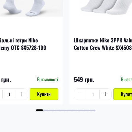
ольні гетри Nike
Шкарпетки Nike 3PPK Val
demy OTC SX5728-100
Cotton Crew White SX4508
 грн.
549 грн.
В наявності
В ная
Купити
Купи