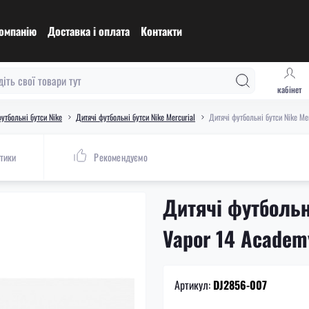
омпанію
Доставка і оплата
Контакти
кабінет
утбольні бутси Nike
Дитячі футбольні бутси Nike Mercurial
Дитячі футбольні бутси Nike Me
тики
Рекомендуємо
Дитячі футбольні
Vapor 14 Academ
Артикул:
DJ2856-007