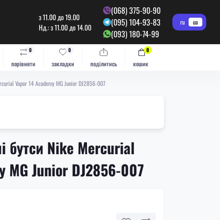
(068) 375-90-90
з 11.00 до 19.00
(095) 104-93-83
ru
ua
Нд.: з 11.00 до 14.00
(093) 180-74-99
0
0
0
порівняти
закладки
поділитись
кошик
rcurial Vapor 14 Academy MG Junior DJ2856-007
 бутси Nike Mercurial
y MG Junior DJ2856-007