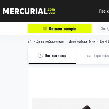
Про к
Каталог товарів
Дитяче футбольне взуття
Дитячі футбольні бутси
Дитячі ф
Все про товар
Характерис