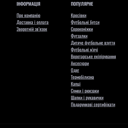
ІНФОРМАЦІЯ
ПОПУЛЯРНЕ
Про компанію
Кросівки
Доставка і оплата
Футбольні бутси
Зворотній зв’язок
Сороконіжки
Футзалки
Дитяче футбольне взуття
Футбольні м'ячі
Воротарське екіпірування
Aксесуари
Одяг
Термобілизна
Капці
Сумки і рюкзаки
Шапки і рукавички
Подарункові сертифікати