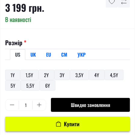
3 199 грн.
В наявності
Розмір
*
US
UK
EU
СМ
УКР
1Y
1,5Y
2Y
3Y
3,5Y
4Y
4,5Y
5Y
5,5Y
6Y
Швидке замовлення
Купити