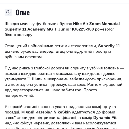
Опис
Швидко мчись у футбольних бутсах
Nike Air Zoom Mercurial
Superfly 11 Academy MG T Junior IO8229-900
рожевого/
білого кольору.
Оснащений найновішими легкими технологіями,
Superfly 11
активно рухає вас вперед, атакуючи відкритий простір із
руйнівним ефектом.
Під час ривка з глибокої дороги чи спринту з узбіччя головне —
якомога швидше розігнати максимальну швидкість і довше
утримувати її. Шипи з шевронами забезпечують прискорення,
а амортизуюча устілка підтримує ваш крок. Раптом вкрадений
ярд перетворюється на шанс забити гол. Просто
непереможний.
У верхній частині основна увага приділяється комфорту та
посадці. М'який матеріал
NikeSkin
адаптується до форми
вашої стопи для підтримки та фіксації, а комір
Dynamic Fit
надійно фіксує черевик, дозволяючи вам насолоджуватися
всією його чутливістю під ногами. Дитяча версія без шнурків