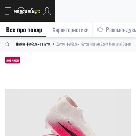
Все про товар
Характеристики
Рекомендує
Дитяче футбольне взуття
Дитячі футбольні бутси Nike Air Zoom Mercurial Superfly
новинки